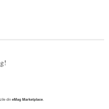
g!
zile din
eMag Marketplace
.