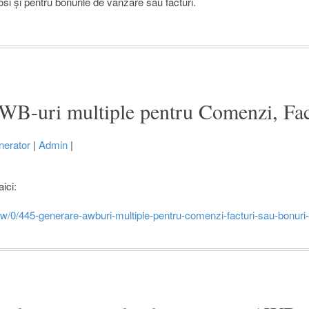
si și pentru bonurile de vânzare sau facturi.
WB-uri multiple pentru Comenzi, Fac
erator
|
Admin
|
aici:
iew/0/445-generare-awburi-multiple-pentru-comenzi-facturi-sau-bonuri