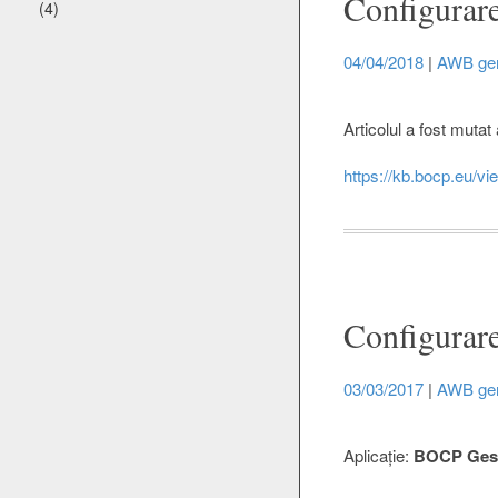
Configurare
(4)
04/04/2018
|
AWB gen
Articolul a fost mutat 
https://kb.bocp.eu/vi
Configurare
03/03/2017
|
AWB gen
Aplicație:
BOCP Gesti