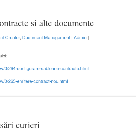
ntracte si alte documente
t Creator
,
Document Management
|
Admin
|
aici:
iew/0/264-configurare-sabloane-contracte.html
ew/0/265-emitere-contract-nou.html
sări curieri