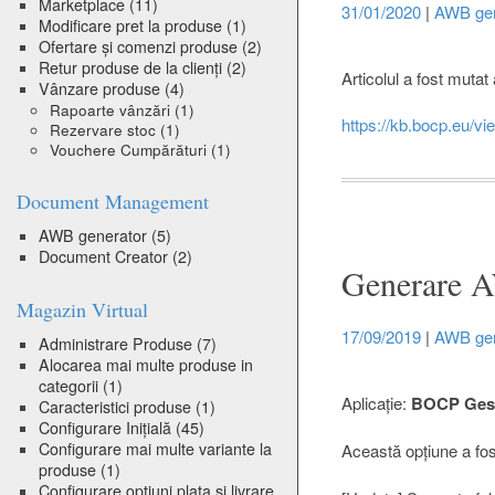
Marketplace
(11)
31/01/2020
|
AWB gen
Modificare pret la produse
(1)
Ofertare și comenzi produse
(2)
Retur produse de la clienți
(2)
Articolul a fost mutat 
Vânzare produse
(4)
Rapoarte vânzări
(1)
https://kb.bocp.eu/vi
Rezervare stoc
(1)
Vouchere Cumpărături
(1)
Document Management
AWB generator
(5)
Document Creator
(2)
Generare A
Magazin Virtual
17/09/2019
|
AWB gen
Administrare Produse
(7)
Alocarea mai multe produse in
categorii
(1)
Aplicație:
BOCP Gesti
Caracteristici produse
(1)
Configurare Inițială
(45)
Configurare mai multe variante la
Această opțiune a fos
produse
(1)
Configurare optiuni plata si livrare