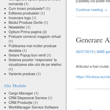
[Update] Se poate folo
comanda
(1)
Cum incarc produsele?
(1)
Continue reading
→
Editarea produselor
(1)
Incarcare logo
(1)
Modul Produse Dorite
(1)
Newsletter
(1)
Optiuni Prima pagina
(2)
Preluare comenzi magazin virtual
Generare A
(1)
Publicarea mai multor produse
deodata
(1)
26/07/2019
|
AWB gen
Setare Popup bun venit
(1)
Setarea pozelor ‘responsive’ la
vizualizarea site-ului de pe telefon
Articolul a fost mutat 
(1)
Variante produse
(1)
https://kb.bocp.eu/v
Alte Module
Cargo Manager
(1)
CRM Dispecerat Service
(1)
CRM Producție
(1)
WorkManager Service Software