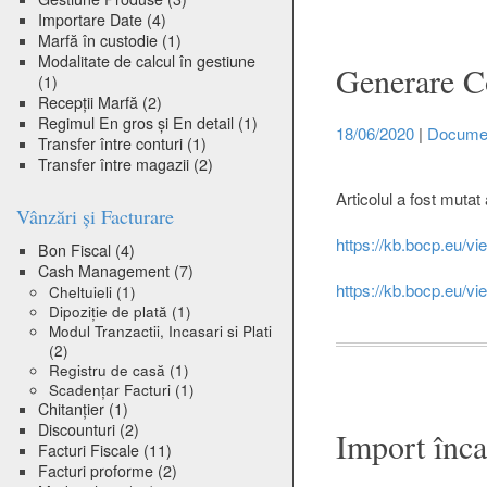
Importare Date
(4)
Marfă în custodie
(1)
Modalitate de calcul în gestiune
Generare Co
(1)
Recepții Marfă
(2)
Regimul En gros și En detail
(1)
18/06/2020
|
Documen
Transfer între conturi
(1)
Transfer între magazii
(2)
Articolul a fost mutat 
Vânzări și Facturare
https://kb.bocp.eu/v
Bon Fiscal
(4)
Cash Management
(7)
https://kb.bocp.eu/vi
Cheltuieli
(1)
Dipoziție de plată
(1)
Modul Tranzactii, Incasari si Plati
(2)
Registru de casă
(1)
Scadențar Facturi
(1)
Chitanțier
(1)
Discounturi
(2)
Import înca
Facturi Fiscale
(11)
Facturi proforme
(2)