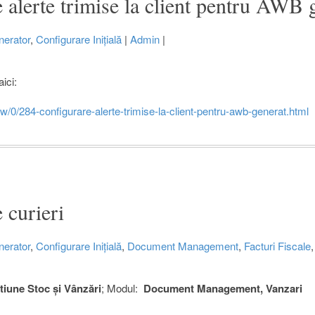
 alerte trimise la client pentru AWB 
erator
,
Configurare Inițială
|
Admin
|
aici:
ew/0/284-configurare-alerte-trimise-la-client-pentru-awb-generat.html
 curieri
erator
,
Configurare Inițială
,
Document Management
,
Facturi Fiscale
une Stoc și Vânzări
; Modul:
Document Management, Vanzari