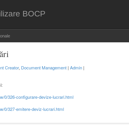
ilizare BOCP
sonale
ări
t Creator
,
Document Management
|
Admin
|
i:
ew/0/326-configurare-devize-lucrari.html
ew/0/327-emitere-deviz-lucrari.html