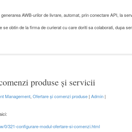
enerarea AWB-urilor de livrare, automat, prin conectare API, la servici
e se obtin de la firma de curierat cu care doriti sa colaborati, dupa s
 comenzi produse și servicii
nt Management
,
Ofertare și comenzi produse
|
Admin
|
aici:
iew/0/321-configurare-modul-ofertare-si-comenzi.html