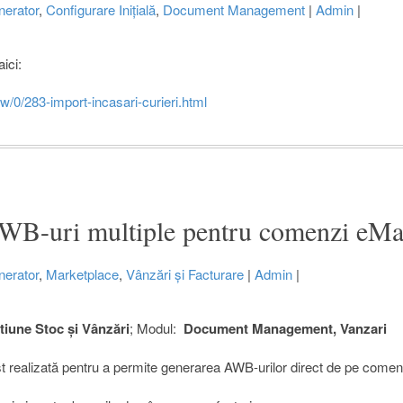
erator
,
Configurare Inițială
,
Document Management
|
Admin
|
aici:
ew/0/283-import-incasari-curieri.html
WB-uri multiple pentru comenzi eMa
erator
,
Marketplace
,
Vânzări și Facturare
|
Admin
|
une Stoc și Vânzări
; Modul:
Document Management, Vanzari
t realizată pentru a permite generarea AWB-urilor direct de pe comen