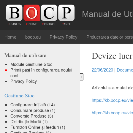
Manual de Ut
Home
bocp.eu
Privacy Policy
Prelucrarea datelor per
Devize lucr
Manual de utilizare
Module Gestiune Stoc
22/06/2020
|
Documen
Primii pași în configurarea noului
cont
«
Privacy Policy
Articolul s-a mutat aic
Gestiune Stoc
https://kb.bocp.eu/vi
Configurare Inițială
(14)
Consumare produse
(1)
https://kb.bocp.eu/vi
Conversie Produse
(3)
Distribuție Marfă
(1)
Furnizori Online și feeduri
(1)
Gestiune Produse
(3)