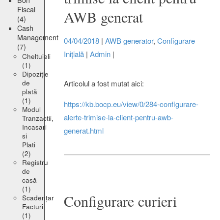
Bon
Fiscal
AWB generat
(4)
Cash
Management
04/04/2018
|
AWB generator
,
Configurare
(7)
Inițială
|
Admin
|
Cheltuieli
(1)
Dipoziție
de
Articolul a fost mutat aici:
plată
(1)
https://kb.bocp.eu/view/0/284-configurare-
Modul
alerte-trimise-la-client-pentru-awb-
Tranzactii,
Incasari
generat.html
si
Plati
(2)
Registru
de
casă
(1)
Configurare curieri
Scadențar
Facturi
(1)