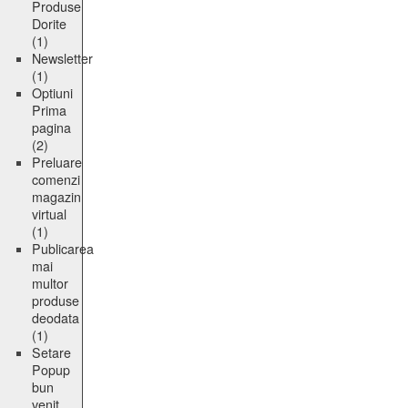
Produse
Dorite
(1)
Newsletter
(1)
Optiuni
Prima
pagina
(2)
Preluare
comenzi
magazin
virtual
(1)
Publicarea
mai
multor
produse
deodata
(1)
Setare
Popup
bun
venit