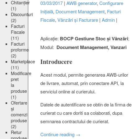
Chitanțier
03/03/2017
|
AWB generator
,
Configurare
(1)
Inițială
,
Document Management
,
Facturi
Discounturi
Fiscale
,
Vânzări și Facturare
|
Admin
|
(2)
Facturi
Fiscale
(11)
Aplicație:
BOCP Gestiune Stoc și Vânzări
;
Facturi
Modul:
Document Management, Vanzari
proforme
(2)
Introducere
Marketplace
(11)
Modificare
Acest modul, permite generarea AWB-urilor
pret
de livrare, automat, prin conectare API, la
la
produse
serviciul online al curierului.
(1)
Ofertare
Datele de autentificare se obtin de la firma de
și
curierat cu care doriti sa colaborati, dupa
comenzi
produse
semnarea contractului de curierat.
(2)
Retur
Continue reading
→
produse