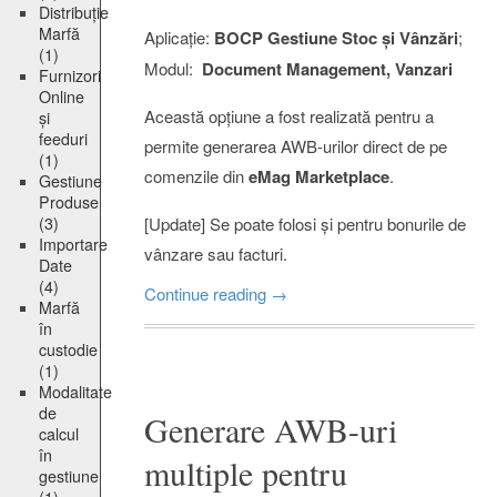
Distribuție
Marfă
Aplicație:
BOCP Gestiune Stoc și Vânzări
;
(1)
Modul:
Document Management, Vanzari
Furnizori
Online
Această opțiune a fost realizată pentru a
și
feeduri
permite generarea AWB-urilor direct de pe
(1)
comenzile din
eMag Marketplace
.
Gestiune
Produse
(3)
[Update] Se poate folosi și pentru bonurile de
Importare
vânzare sau facturi.
Date
(4)
Continue reading
→
Marfă
în
custodie
(1)
Modalitate
de
Generare AWB-uri
calcul
în
multiple pentru
gestiune