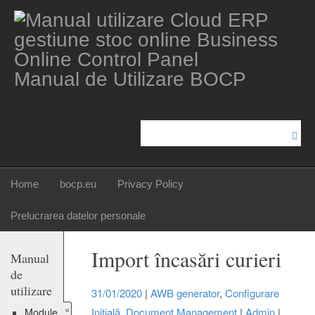
Manual de Utilizare BOCP
Home
bocp.eu
Privacy Policy
Prelucrarea datelor personale
Import încasări curieri
Manual
de
utilizare
31/01/2020
|
AWB generator
,
Configurare
«
Inițială
,
Document Management
|
Admin
|
Module