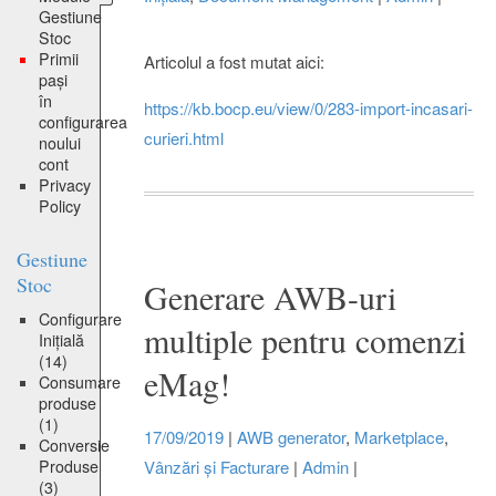
Gestiune
Stoc
Primii
Articolul a fost mutat aici:
pași
în
https://kb.bocp.eu/view/0/283-import-incasari-
configurarea
curieri.html
noului
cont
Privacy
Policy
Gestiune
Stoc
Generare AWB-uri
Configurare
multiple pentru comenzi
Inițială
(14)
eMag!
Consumare
produse
(1)
17/09/2019
|
AWB generator
,
Marketplace
,
Conversie
Produse
Vânzări și Facturare
|
Admin
|
(3)