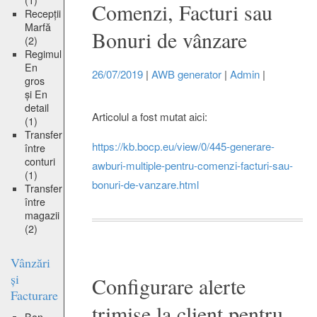
(1)
Comenzi, Facturi sau
Recepții
Marfă
Bonuri de vânzare
(2)
Regimul
En
26/07/2019
|
AWB generator
|
Admin
|
gros
și En
detail
Articolul a fost mutat aici:
(1)
Transfer
https://kb.bocp.eu/view/0/445-generare-
între
conturi
awburi-multiple-pentru-comenzi-facturi-sau-
(1)
bonuri-de-vanzare.html
Transfer
între
magazii
(2)
Vânzări
și
Configurare alerte
Facturare
trimise la client pentru