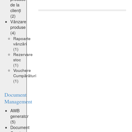
de la
clienți
(2)
Vânzare
produse
(4)
Rapoarte
vânzări
(1)
Rezervare
stoc
(1)
Vouchere
Cumpărături
(1)
Document
Management
AWB
generator
(5)
Document