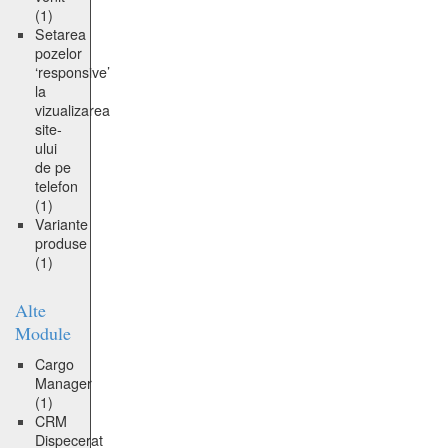
(1)
Setarea
pozelor
‘responsive’
la
vizualizarea
site-
ului
de pe
telefon
(1)
Variante
produse
(1)
Alte
Module
Cargo
Manager
(1)
CRM
Dispecerat