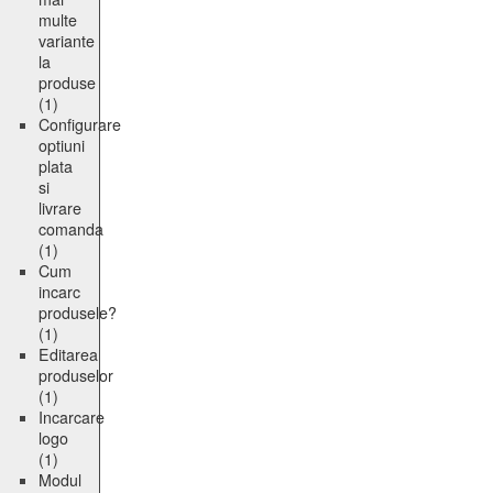
multe
variante
la
produse
(1)
Configurare
optiuni
plata
si
livrare
comanda
(1)
Cum
incarc
produsele?
(1)
Editarea
produselor
(1)
Incarcare
logo
(1)
Modul