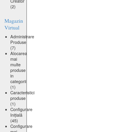
Creator
(2)
Magazin
Virtual
Administrare
Produse
(7)
Alocarea
mai
multe
produse
in
categorii
(1)
Caracteristici
produse
(1)
Configurare
Inițială
(45)
Configurare
mai