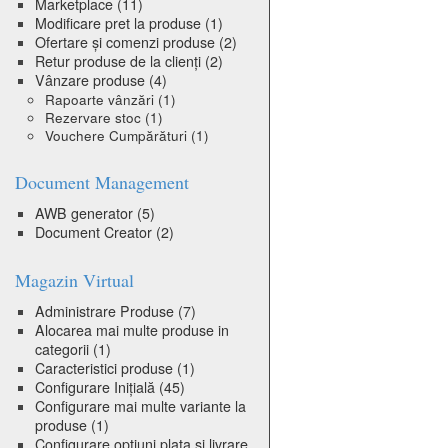
Marketplace
(11)
Modificare pret la produse
(1)
Ofertare și comenzi produse
(2)
Retur produse de la clienți
(2)
Vânzare produse
(4)
Rapoarte vânzări
(1)
Rezervare stoc
(1)
Vouchere Cumpărături
(1)
Document Management
AWB generator
(5)
Document Creator
(2)
Magazin Virtual
Administrare Produse
(7)
Alocarea mai multe produse in
categorii
(1)
Caracteristici produse
(1)
Configurare Inițială
(45)
Configurare mai multe variante la
produse
(1)
Configurare optiuni plata si livrare