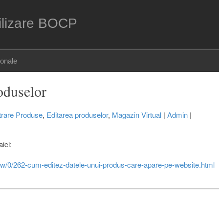
ilizare BOCP
sonale
oduselor
trare Produse
,
Editarea produselor
,
Magazin Virtual
|
Admin
|
aici:
iew/0/262-cum-editez-datele-unui-produs-care-apare-pe-website.html