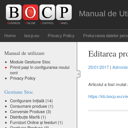
Manual de Ut
Home
bocp.eu
Privacy Policy
Prelucrarea datelor per
Editarea pr
Manual de utilizare
Module Gestiune Stoc
25/01/2017
|
Adminis
Primii pași în configurarea noului
cont
«
Privacy Policy
Articolul a fost mutat 
Gestiune Stoc
https://kb.bocp.eu/v
Configurare Inițială
(14)
Consumare produse
(1)
Conversie Produse
(3)
Distribuție Marfă
(1)
Furnizori Online și feeduri
(1)
Gestiune Produse
(3)