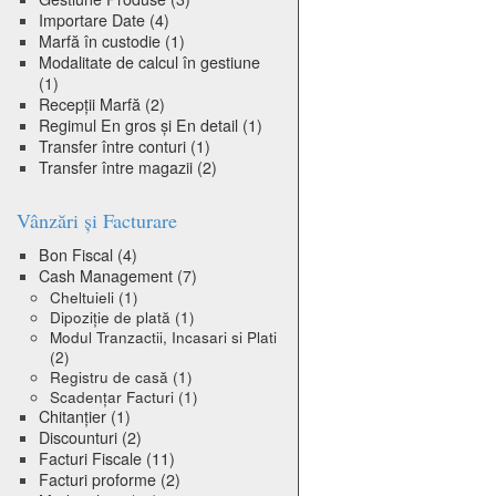
Importare Date
(4)
Marfă în custodie
(1)
Modalitate de calcul în gestiune
(1)
Recepții Marfă
(2)
Regimul En gros și En detail
(1)
Transfer între conturi
(1)
Transfer între magazii
(2)
Vânzări și Facturare
Bon Fiscal
(4)
Cash Management
(7)
Cheltuieli
(1)
Dipoziție de plată
(1)
Modul Tranzactii, Incasari si Plati
(2)
Registru de casă
(1)
Scadențar Facturi
(1)
Chitanțier
(1)
Discounturi
(2)
Facturi Fiscale
(11)
Facturi proforme
(2)