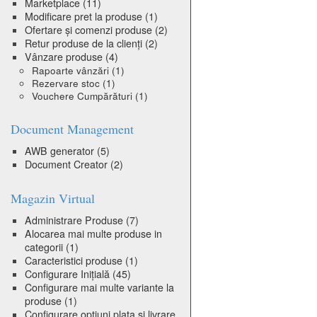
Marketplace
(11)
Modificare pret la produse
(1)
Ofertare și comenzi produse
(2)
Retur produse de la clienți
(2)
Vânzare produse
(4)
Rapoarte vânzări
(1)
Rezervare stoc
(1)
Vouchere Cumpărături
(1)
Document Management
AWB generator
(5)
Document Creator
(2)
Magazin Virtual
Administrare Produse
(7)
Alocarea mai multe produse in
categorii
(1)
Caracteristici produse
(1)
Configurare Inițială
(45)
Configurare mai multe variante la
produse
(1)
Configurare optiuni plata si livrare