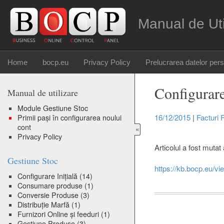
Manual de Ut
Home
bocp.eu
Privacy Policy
Prelucrarea datelor per
Configurare
Manual de utilizare
Module Gestiune Stoc
16/12/2015
|
Facturi 
Primii pași în configurarea noului
cont
«
Privacy Policy
Articolul a fost mutat 
Gestiune Stoc
https://kb.bocp.eu/vi
Configurare Inițială
(14)
Consumare produse
(1)
Conversie Produse
(3)
Distribuție Marfă
(1)
Furnizori Online și feeduri
(1)
Gestiune Produse
(3)