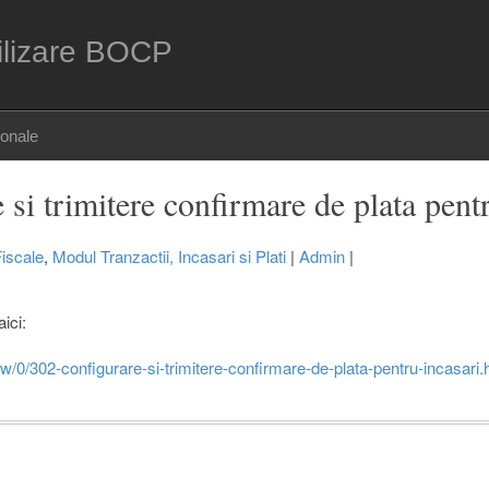
ilizare BOCP
sonale
 si trimitere confirmare de plata pent
Fiscale
,
Modul Tranzactii, Incasari si Plati
|
Admin
|
aici:
ew/0/302-configurare-si-trimitere-confirmare-de-plata-pentru-incasari.