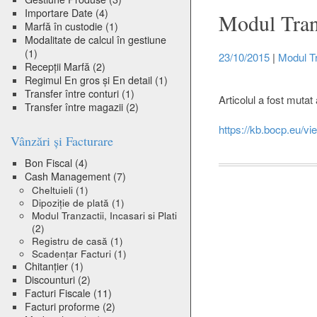
Importare Date
(4)
Modul Tranz
Marfă în custodie
(1)
Modalitate de calcul în gestiune
(1)
23/10/2015
|
Modul Tra
Recepții Marfă
(2)
Regimul En gros și En detail
(1)
Transfer între conturi
(1)
Articolul a fost mutat 
Transfer între magazii
(2)
https://kb.bocp.eu/vie
Vânzări și Facturare
Bon Fiscal
(4)
Cash Management
(7)
Cheltuieli
(1)
Dipoziție de plată
(1)
Modul Tranzactii, Incasari si Plati
(2)
Registru de casă
(1)
Scadențar Facturi
(1)
Chitanțier
(1)
Discounturi
(2)
Facturi Fiscale
(11)
Facturi proforme
(2)