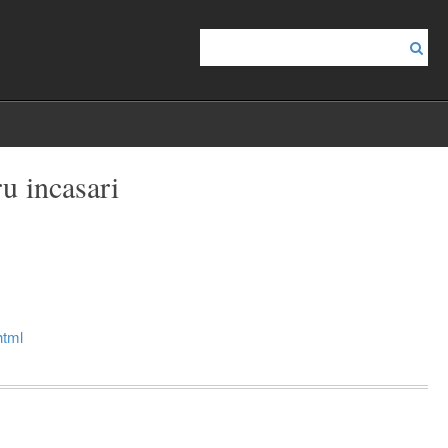
ru incasari
html