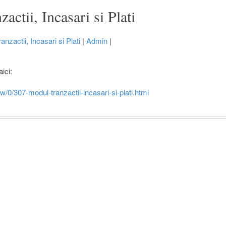
actii, Incasari si Plati
nzactii, Incasari si Plati
|
Admin
|
aici:
w/0/307-modul-tranzactii-incasari-si-plati.html