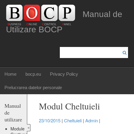
Manual de
Utilizare BOCP
Home
bocp.eu
Privacy Policy
Prelucrarea datelor personale
Modul Cheltuieli
Manual
de
utilizare
23/10/2015
|
Cheltuieli
|
Admin
|
«
Module