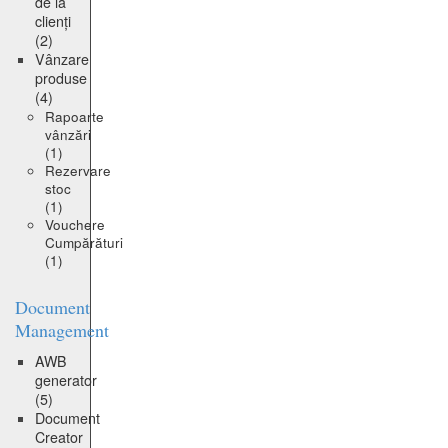
de la
clienți
(2)
Vânzare
produse
(4)
Rapoarte
vânzări
(1)
Rezervare
stoc
(1)
Vouchere
Cumpărături
(1)
Document
Management
AWB
generator
(5)
Document
Creator