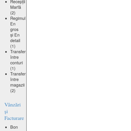
Recepții
Marfă
(2)
Regimul
En
gros
și En
detail
(1)
Transfer
între
conturi
(1)
Transfer
între
magazii
(2)
Vânzări
și
Facturare
Bon