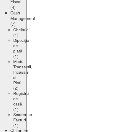
Fiscal
(4)
Cash
Management
(7)
Cheltuieli
(1)
Dipoziție
de
plată
(1)
Modul
Tranzactii,
Incasari
si
Plati
(2)
Registru
de
casă
(1)
Scadențar
Facturi
(1)
Chitanțier