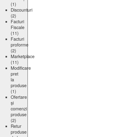
(1)
Discounturi
(2)
Facturi
Fiscale
(11)
Facturi
proforme
(2)
Marketplace
(11)
Modificare
pret
la
produse
(1)
Ofertare
și
comenzi
produse
(2)
Retur
produse