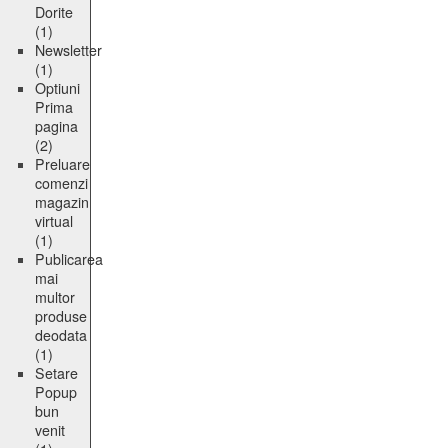
Dorite
(1)
Newsletter
(1)
Optiuni
Prima
pagina
(2)
Preluare
comenzi
magazin
virtual
(1)
Publicarea
mai
multor
produse
deodata
(1)
Setare
Popup
bun
venit