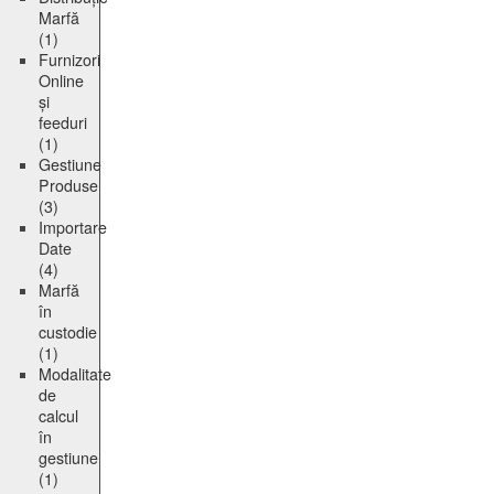
Marfă
(1)
Furnizori
Online
și
feeduri
(1)
Gestiune
Produse
(3)
Importare
Date
(4)
Marfă
în
custodie
(1)
Modalitate
de
calcul
în
gestiune
(1)