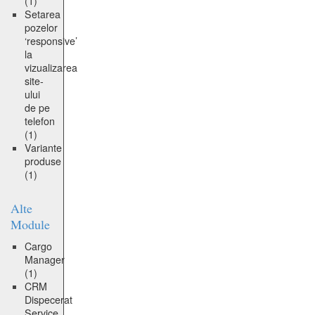
(1)
Setarea
pozelor
‘responsive’
la
vizualizarea
site-
ului
de pe
telefon
(1)
Variante
produse
(1)
Alte
Module
Cargo
Manager
(1)
CRM
Dispecerat
Service