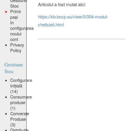
Gestiune
Articolul a fost mutat aici:
Stoc
Primii
https://kb.bocp.eu/view/0/304-modul-
pași
în
cheltuieli.html
configurarea
noului
cont
Privacy
Policy
Gestiune
Stoc
Configurare
Inițială
(14)
Consumare
produse
(1)
Conversie
Produse
(3)
Distribuție