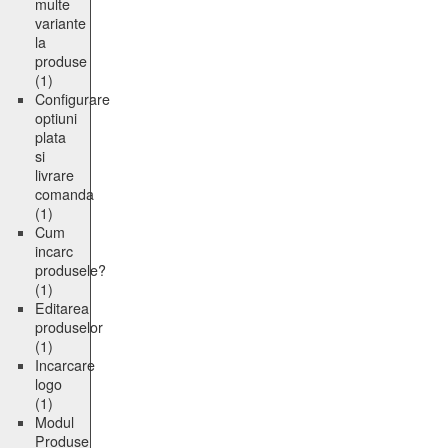
multe
variante
la
produse
(1)
Configurare
optiuni
plata
si
livrare
comanda
(1)
Cum
incarc
produsele?
(1)
Editarea
produselor
(1)
Incarcare
logo
(1)
Modul
Produse