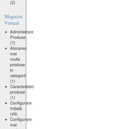
(2)
Magazin
Virtual
Administrare
Produse
(7)
Alocarea
mai
multe
produse
in
categorii
(1)
Caracteristici
produse
(1)
Configurare
Inițială
(45)
Configurare
mai