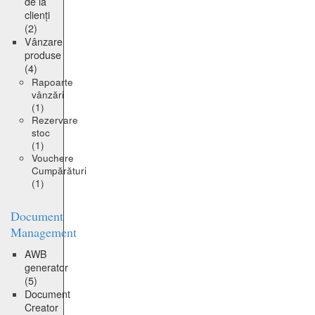
de la
clienți
(2)
Vânzare
produse
(4)
Rapoarte
vânzări
(1)
Rezervare
stoc
(1)
Vouchere
Cumpărături
(1)
Document
Management
AWB
generator
(5)
Document
Creator