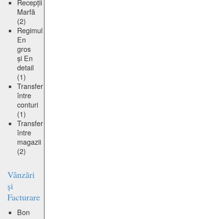
Recepții
Marfă
(2)
Regimul
En
gros
și En
detail
(1)
Transfer
între
conturi
(1)
Transfer
între
magazii
(2)
Vânzări
și
Facturare
Bon