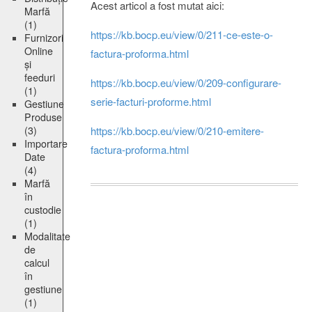
Acest articol a fost mutat aici:
Marfă
(1)
https://kb.bocp.eu/view/0/211-ce-este-o-
Furnizori
Online
factura-proforma.html
și
feeduri
https://kb.bocp.eu/view/0/209-configurare-
(1)
serie-facturi-proforme.html
Gestiune
Produse
(3)
https://kb.bocp.eu/view/0/210-emitere-
Importare
factura-proforma.html
Date
(4)
Marfă
în
custodie
(1)
Modalitate
de
calcul
în
gestiune
(1)