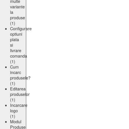
multe
variante
la
produse
(1)
Configurare
optiuni
plata
si
livrare
comanda
(1)
Cum
incarc
produsele?
(1)
Editarea
produselor
(1)
Incarcare
logo
(1)
Modul
Produse