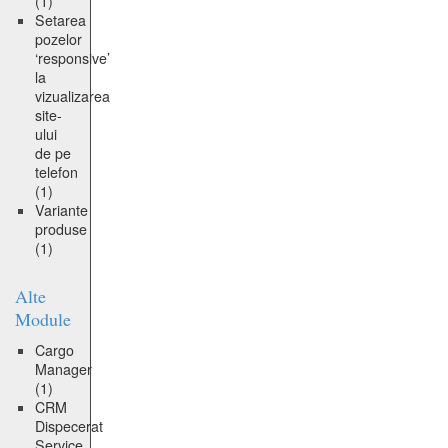
(1)
Setarea
pozelor
‘responsive’
la
vizualizarea
site-
ului
de pe
telefon
(1)
Variante
produse
(1)
Alte
Module
Cargo
Manager
(1)
CRM
Dispecerat
Service