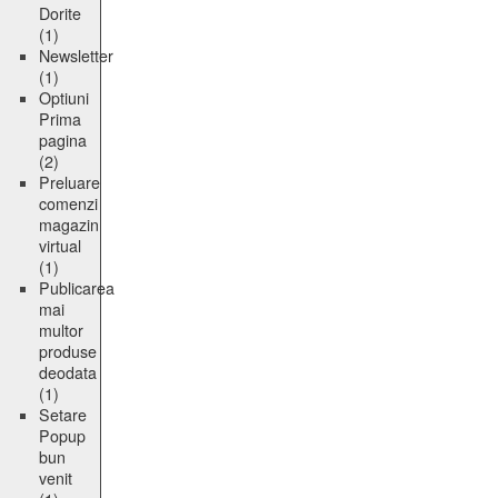
Dorite
(1)
Newsletter
(1)
Optiuni
Prima
pagina
(2)
Preluare
comenzi
magazin
virtual
(1)
Publicarea
mai
multor
produse
deodata
(1)
Setare
Popup
bun
venit