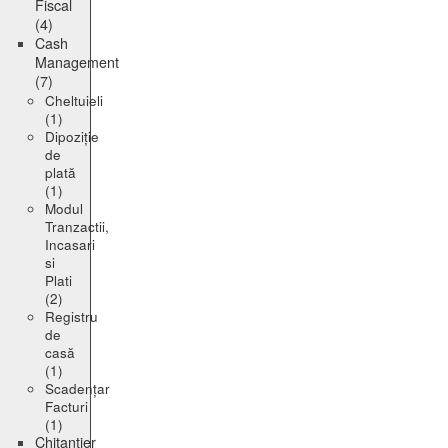
Fiscal
(4)
Cash
Management
(7)
Cheltuieli
(1)
Dipoziție
de
plată
(1)
Modul
Tranzactii,
Incasari
si
Plati
(2)
Registru
de
casă
(1)
Scadențar
Facturi
(1)
Chitanțier