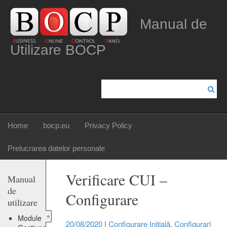
Manual de
Utilizare BOCP
Home
bocp.eu
Privacy Policy
Prelucrarea datelor personale
Verificare CUI –
Manual
de
Configurare
utilizare
«
Module
20/08/2020
|
Configurare Inițială
,
Configurari