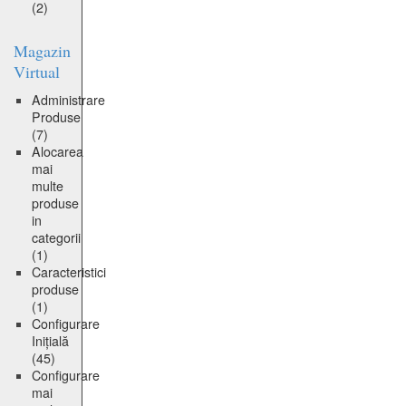
(2)
Magazin
Virtual
Administrare
Produse
(7)
Alocarea
mai
multe
produse
in
categorii
(1)
Caracteristici
produse
(1)
Configurare
Inițială
(45)
Configurare
mai