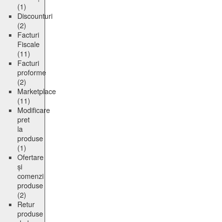
(1)
Discounturi
(2)
Facturi
Fiscale
(11)
Facturi
proforme
(2)
Marketplace
(11)
Modificare
pret
la
produse
(1)
Ofertare
și
comenzi
produse
(2)
Retur
produse