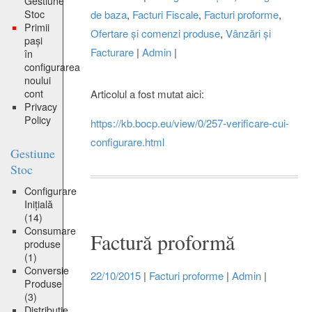
Gestiune
Stoc
de baza
,
Facturi Fiscale
,
Facturi proforme
,
Primii
Ofertare și comenzi produse
,
Vânzări și
pași
Facturare
|
Admin
|
în
configurarea
noului
cont
Articolul a fost mutat aici:
Privacy
Policy
https://kb.bocp.eu/view/0/257-verificare-cui-
configurare.html
Gestiune
Stoc
Configurare
Inițială
(14)
Consumare
Factură proformă
produse
(1)
Conversie
22/10/2015
|
Facturi proforme
|
Admin
|
Produse
(3)
Distribuție