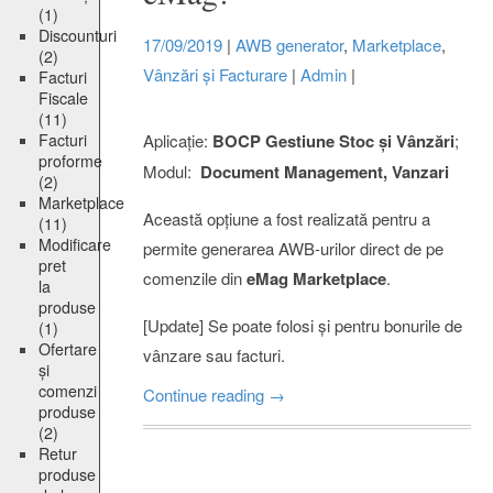
(1)
Discounturi
17/09/2019
|
AWB generator
,
Marketplace
,
(2)
Vânzări și Facturare
|
Admin
|
Facturi
Fiscale
(11)
Facturi
Aplicație:
BOCP Gestiune Stoc și Vânzări
;
proforme
Modul:
Document Management, Vanzari
(2)
Marketplace
Această opțiune a fost realizată pentru a
(11)
Modificare
permite generarea AWB-urilor direct de pe
pret
comenzile din
eMag Marketplace
.
la
produse
[Update] Se poate folosi și pentru bonurile de
(1)
Ofertare
vânzare sau facturi.
și
comenzi
Continue reading
→
produse
(2)
Retur
produse