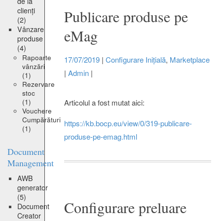
de la
clienți
Publicare produse pe
(2)
Vânzare
eMag
produse
(4)
Rapoarte
17/07/2019
|
Configurare Inițială
,
Marketplace
vânzări
|
Admin
|
(1)
Rezervare
stoc
(1)
Articolul a fost mutat aici:
Vouchere
Cumpărături
https://kb.bocp.eu/view/0/319-publicare-
(1)
produse-pe-emag.html
Document
Management
AWB
generator
(5)
Configurare preluare
Document
Creator