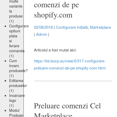
multe
comenzi de pe
variante
la
shopify.com
produse
(1)
Configurare
02/08/2018
|
Configurare Inițială
,
Marketplace
optiuni
|
Admin
|
plata
si
livrare
Articolul a fost mutat aici:
comanda
(1)
Cum
https://kb.bocp.eu/view/0/317-configurare-
incarc
preluare-comenzi-de-pe-shopify-com.html
produsele?
(1)
Editarea
produselor
(1)
Incarcare
logo
Preluare comenzi Cel
(1)
Modul
Marketplace
Produse