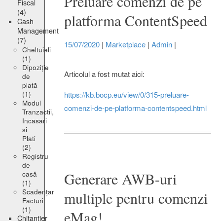
Preluare comenzi de pe
Fiscal
(4)
platforma ContentSpeed
Cash
Management
(7)
15/07/2020
|
Marketplace
|
Admin
|
Cheltuieli
(1)
Dipoziție
Articolul a fost mutat aici:
de
plată
(1)
https://kb.bocp.eu/view/0/315-preluare-
Modul
comenzi-de-pe-platforma-contentspeed.html
Tranzactii,
Incasari
si
Plati
(2)
Registru
de
casă
Generare AWB-uri
(1)
Scadențar
multiple pentru comenzi
Facturi
(1)
eMag!
Chitanțier