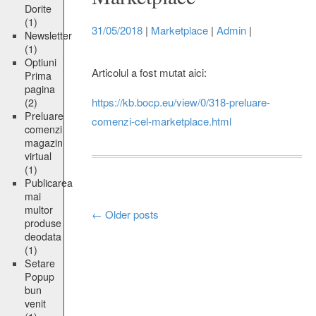
Dorite
(1)
31/05/2018
|
Marketplace
|
Admin
|
Newsletter
(1)
Optiuni
Articolul a fost mutat aici:
Prima
pagina
https://kb.bocp.eu/view/0/318-preluare-
(2)
Preluare
comenzi-cel-marketplace.html
comenzi
magazin
virtual
(1)
Publicarea
mai
multor
Posts
←
Older posts
produse
deodata
navigation
(1)
Setare
Popup
bun
venit