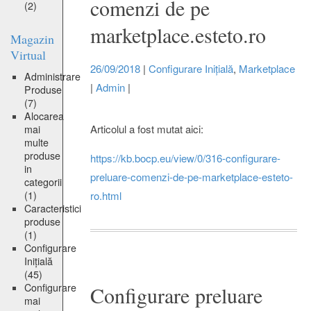
comenzi de pe
(2)
marketplace.esteto.ro
Magazin
Virtual
26/09/2018
|
Configurare Inițială
,
Marketplace
Administrare
|
Admin
|
Produse
(7)
Alocarea
Articolul a fost mutat aici:
mai
multe
produse
https://kb.bocp.eu/view/0/316-configurare-
in
preluare-comenzi-de-pe-marketplace-esteto-
categorii
(1)
ro.html
Caracteristici
produse
(1)
Configurare
Inițială
(45)
Configurare
Configurare preluare
mai