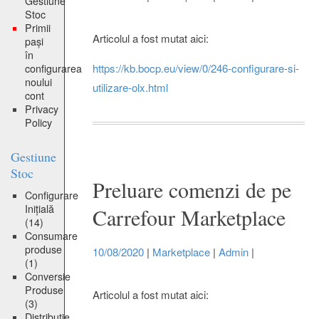
Gestiune
Stoc
Primii
Articolul a fost mutat aici:
pași
în
https://kb.bocp.eu/view/0/246-configurare-si-
configurarea
noului
utilizare-olx.html
cont
Privacy
Policy
Gestiune
Stoc
Preluare comenzi de pe
Configurare
Inițială
Carrefour Marketplace
(14)
Consumare
produse
10/08/2020
|
Marketplace
|
Admin
|
(1)
Conversie
Produse
Articolul a fost mutat aici:
(3)
Distribuție