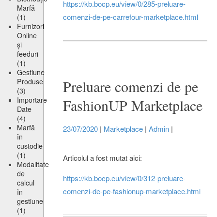
https://kb.bocp.eu/view/0/285-preluare-
Marfă
comenzi-de-pe-carrefour-marketplace.html
(1)
Furnizori
Online
și
feeduri
(1)
Gestiune
Produse
Preluare comenzi de pe
(3)
Importare
FashionUP Marketplace
Date
(4)
Marfă
23/07/2020
|
Marketplace
|
Admin
|
în
custodie
(1)
Articolul a fost mutat aici:
Modalitate
de
https://kb.bocp.eu/view/0/312-preluare-
calcul
comenzi-de-pe-fashionup-marketplace.html
în
gestiune
(1)