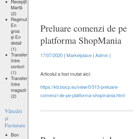
Recepții
Marfă
(2)
Regimul
Preluare comenzi de pe
En
gros
și En
platforma ShopMania
detail
(1)
Transfer
17/07/2020
|
Marketplace
|
Admin
|
între
conturi
(1)
Articolul a fost mutat aici:
Transfer
între
https://kb.bocp.eu/view/0/313-preluare-
magazii
comenzi-de-pe-platforma-shopmania.html
(2)
Vânzări
și
Facturare
Bon