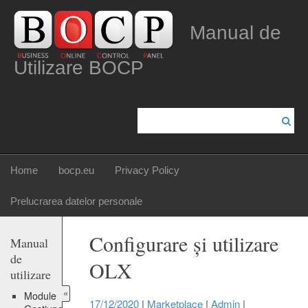
Manual de
Utilizare BOCP
Home
bocp.eu
Privacy Policy
Prelucrarea datelor personale
Configurare și utilizare
Manual
de
OLX
utilizare
«
Module
17/12/2020
|
Marketplace
|
Admin
|