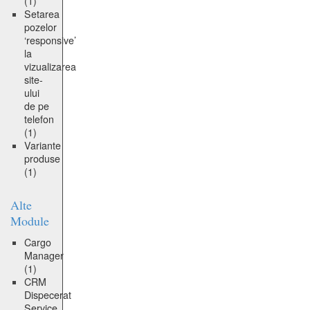
(1)
Setarea
pozelor
‘responsive’
la
vizualizarea
site-
ului
de pe
telefon
(1)
Variante
produse
(1)
Alte
Module
Cargo
Manager
(1)
CRM
Dispecerat
Service