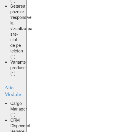
(1)
Setarea
pozelor
‘responsive’
la
vizualizarea
site-
ului
de pe
telefon
(1)
Variante
produse
(1)
Alte
Module
Cargo
Manager
(1)
CRM
Dispecerat
Service