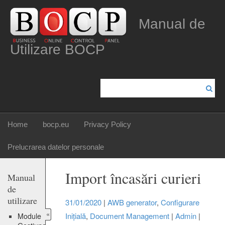
Manual de
Utilizare BOCP
Home
bocp.eu
Privacy Policy
Prelucrarea datelor personale
Import încasări curieri
Manual
de
utilizare
31/01/2020
|
AWB generator
,
Configurare
«
Inițială
,
Document Management
|
Admin
|
Module