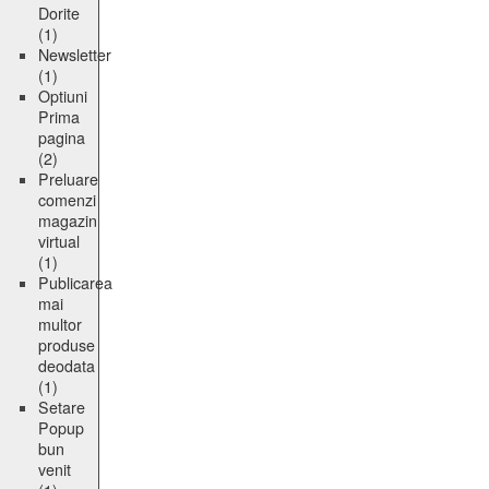
Dorite
(1)
Newsletter
(1)
Optiuni
Prima
pagina
(2)
Preluare
comenzi
magazin
virtual
(1)
Publicarea
mai
multor
produse
deodata
(1)
Setare
Popup
bun
venit