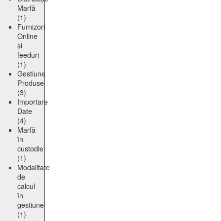
Marfă
(1)
Furnizori
Online
și
feeduri
(1)
Gestiune
Produse
(3)
Importare
Date
(4)
Marfă
în
custodie
(1)
Modalitate
de
calcul
în
gestiune
(1)