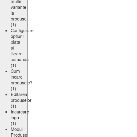
multe
variante
la
produse
(1)
Configurare
optiuni
plata
si
livrare
comanda
(1)
Cum
incarc
produsele?
(1)
Editarea
produselor
(1)
Incarcare
logo
(1)
Modul
Produse