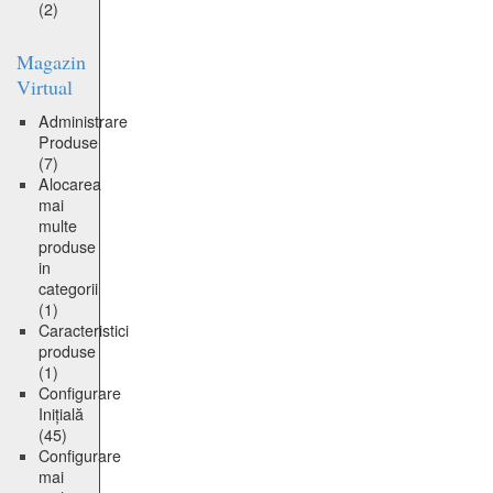
(2)
Magazin
Virtual
Administrare
Produse
(7)
Alocarea
mai
multe
produse
in
categorii
(1)
Caracteristici
produse
(1)
Configurare
Inițială
(45)
Configurare
mai