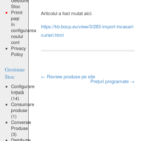
Gestiune
Stoc
Primii
Articolul a fost mutat aici:
pași
în
https://kb.bocp.eu/view/0/283-import-incasari-
configurarea
curieri.html
noului
cont
Privacy
Policy
Gestiune
Stoc
Post
←
Review produse pe site
Prețuri programate
→
Configurare
navigation
Inițială
(14)
Consumare
produse
(1)
Conversie
Produse
(3)
Distribuție