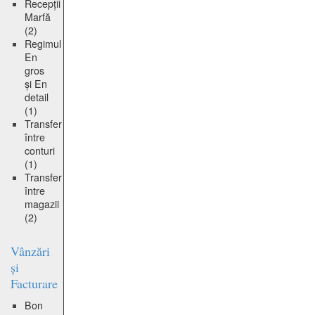
Recepții
Marfă
(2)
Regimul
En
gros
și En
detail
(1)
Transfer
între
conturi
(1)
Transfer
între
magazii
(2)
Vânzări
și
Facturare
Bon