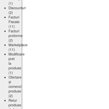
(1)
Discounturi
(2)
Facturi
Fiscale
(11)
Facturi
proforme
(2)
Marketplace
(11)
Modificare
pret
la
produse
(1)
Ofertare
și
comenzi
produse
(2)
Retur
produse