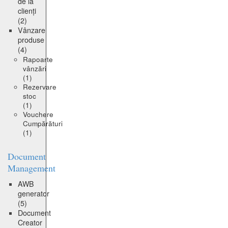
de la
clienți
(2)
Vânzare
produse
(4)
Rapoarte
vânzări
(1)
Rezervare
stoc
(1)
Vouchere
Cumpărături
(1)
Document
Management
AWB
generator
(5)
Document
Creator