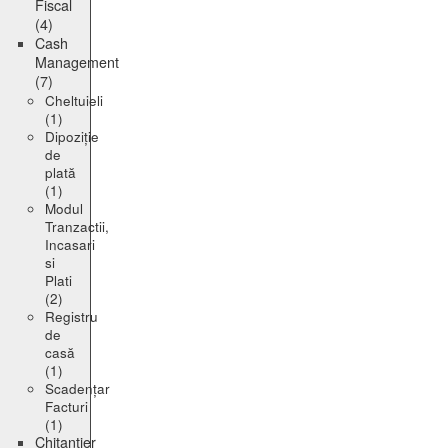
Fiscal
(4)
Cash
Management
(7)
Cheltuieli
(1)
Dipoziție
de
plată
(1)
Modul
Tranzactii,
Incasari
si
Plati
(2)
Registru
de
casă
(1)
Scadențar
Facturi
(1)
Chitanțier