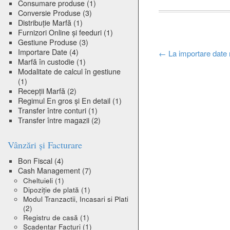
Consumare produse
(1)
Conversie Produse
(3)
Distribuție Marfă
(1)
Furnizori Online și feeduri
(1)
Gestiune Produse
(3)
Importare Date
(4)
Post
←
La importare date n
Marfă în custodie
(1)
Modalitate de calcul în gestiune
navigation
(1)
Recepții Marfă
(2)
Regimul En gros și En detail
(1)
Transfer între conturi
(1)
Transfer între magazii
(2)
Vânzări și Facturare
Bon Fiscal
(4)
Cash Management
(7)
Cheltuieli
(1)
Dipoziție de plată
(1)
Modul Tranzactii, Incasari si Plati
(2)
Registru de casă
(1)
Scadențar Facturi
(1)