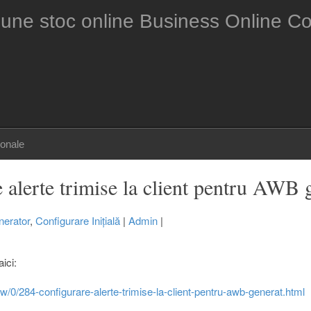
sonale
 alerte trimise la client pentru AWB 
erator
,
Configurare Inițială
|
Admin
|
aici:
ew/0/284-configurare-alerte-trimise-la-client-pentru-awb-generat.html