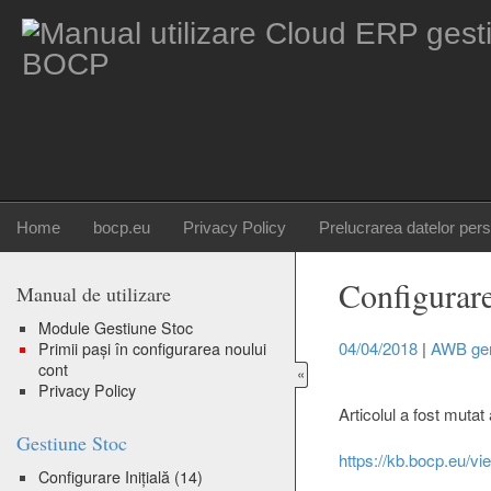
BOCP
Home
bocp.eu
Privacy Policy
Prelucrarea datelor per
Configurare
Manual de utilizare
Module Gestiune Stoc
04/04/2018
|
AWB gen
Primii pași în configurarea noului
cont
«
Privacy Policy
Articolul a fost mutat 
Gestiune Stoc
https://kb.bocp.eu/vi
Configurare Inițială
(14)