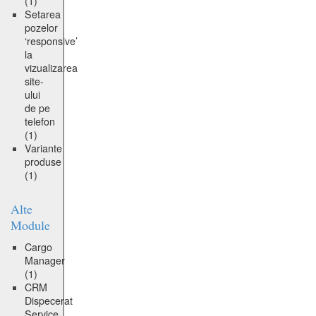
(1)
Setarea
pozelor
‘responsive’
la
vizualizarea
site-
ului
de pe
telefon
(1)
Variante
produse
(1)
Alte
Module
Cargo
Manager
(1)
CRM
Dispecerat
Service