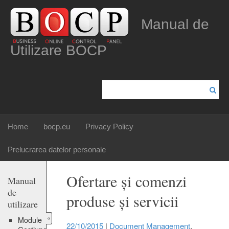
Manual de
Utilizare BOCP
Home
bocp.eu
Privacy Policy
Prelucrarea datelor personale
Ofertare și comenzi
Manual
de
produse și servicii
utilizare
«
Module
22/10/2015
|
Document Management
,