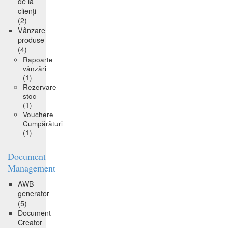
de la
clienți
(2)
Vânzare
produse
(4)
Rapoarte
vânzări
(1)
Rezervare
stoc
(1)
Vouchere
Cumpărături
(1)
Document
Management
AWB
generator
(5)
Document
Creator