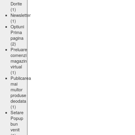
Dorite
(1)
Newsletter
(1)
Optiuni
Prima
pagina
(2)
Preluare
comenzi
magazin
virtual
(1)
Publicarea
mai
multor
produse
deodata
(1)
Setare
Popup
bun
venit