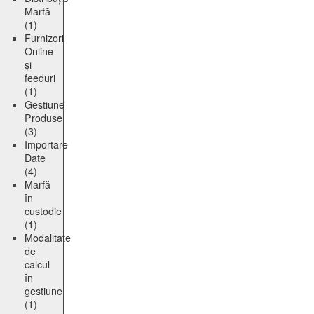
Marfă
(1)
Furnizori
Online
și
feeduri
(1)
Gestiune
Produse
(3)
Importare
Date
(4)
Marfă
în
custodie
(1)
Modalitate
de
calcul
în
gestiune
(1)