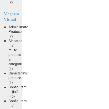
(2)
Magazin
Virtual
Administrare
Produse
(7)
Alocarea
mai
multe
produse
in
categorii
(1)
Caracteristici
produse
(1)
Configurare
Inițială
(45)
Configurare
mai