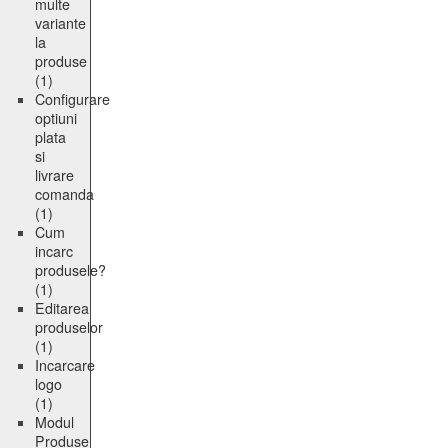
multe
variante
la
produse
(1)
Configurare
optiuni
plata
si
livrare
comanda
(1)
Cum
incarc
produsele?
(1)
Editarea
produselor
(1)
Incarcare
logo
(1)
Modul
Produse