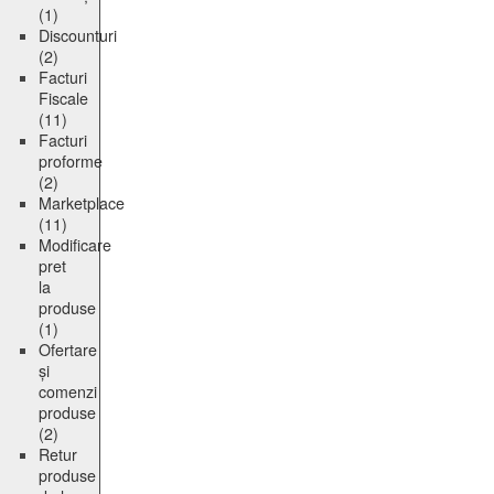
(1)
Discounturi
(2)
Facturi
Fiscale
(11)
Facturi
proforme
(2)
Marketplace
(11)
Modificare
pret
la
produse
(1)
Ofertare
și
comenzi
produse
(2)
Retur
produse