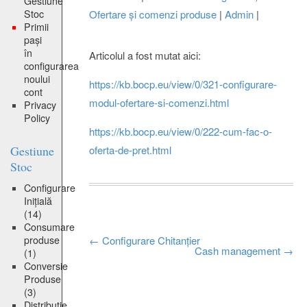
Gestiune
Stoc
Ofertare și comenzi produse
|
Admin
|
Primii
pași
în
Articolul a fost mutat aici:
configurarea
noului
https://kb.bocp.eu/view/0/321-configurare-
cont
modul-ofertare-si-comenzi.html
Privacy
Policy
https://kb.bocp.eu/view/0/222-cum-fac-o-
Gestiune
oferta-de-pret.html
Stoc
Configurare
Inițială
(14)
Consumare
Post
produse
←
Configurare Chitanțier
Cash management
→
(1)
Conversie
navigation
Produse
(3)
Distribuție