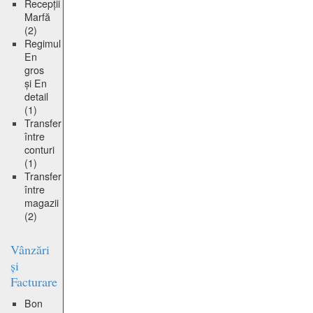
Recepții
Marfă
(2)
Regimul
En
gros
și En
detail
(1)
Transfer
între
conturi
(1)
Transfer
între
magazii
(2)
Vânzări
și
Facturare
Bon