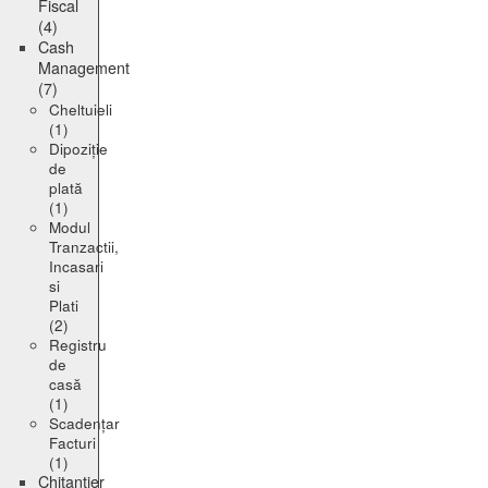
Fiscal
(4)
Cash
Management
(7)
Cheltuieli
(1)
Dipoziție
de
plată
(1)
Modul
Tranzactii,
Incasari
si
Plati
(2)
Registru
de
casă
(1)
Scadențar
Facturi
(1)
Chitanțier