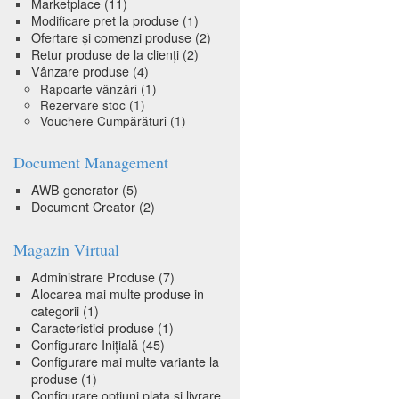
Marketplace
(11)
Modificare pret la produse
(1)
Ofertare și comenzi produse
(2)
Retur produse de la clienți
(2)
Vânzare produse
(4)
Rapoarte vânzări
(1)
Rezervare stoc
(1)
Vouchere Cumpărături
(1)
Document Management
AWB generator
(5)
Document Creator
(2)
Magazin Virtual
Administrare Produse
(7)
Alocarea mai multe produse in
categorii
(1)
Caracteristici produse
(1)
Configurare Inițială
(45)
Configurare mai multe variante la
produse
(1)
Configurare optiuni plata si livrare