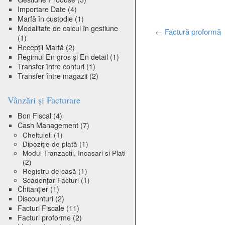
Importare Date
(4)
Marfă în custodie
(1)
Modalitate de calcul în gestiune
Post
←
Factură proformă
(1)
Recepții Marfă
(2)
navigation
Regimul En gros și En detail
(1)
Transfer între conturi
(1)
Transfer între magazii
(2)
Vânzări și Facturare
Bon Fiscal
(4)
Cash Management
(7)
Cheltuieli
(1)
Dipoziție de plată
(1)
Modul Tranzactii, Incasari si Plati
(2)
Registru de casă
(1)
Scadențar Facturi
(1)
Chitanțier
(1)
Discounturi
(2)
Facturi Fiscale
(11)
Facturi proforme
(2)