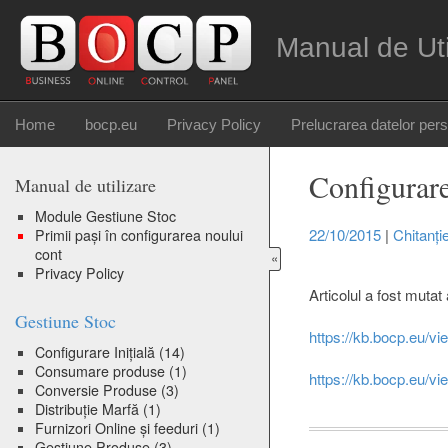
Manual de Ut
Home
bocp.eu
Privacy Policy
Prelucrarea datelor per
Configurare
Manual de utilizare
Module Gestiune Stoc
22/10/2015
|
Chitanți
Primii pași în configurarea noului
cont
«
Privacy Policy
Articolul a fost mutat 
Gestiune Stoc
https://kb.bocp.eu/vi
Configurare Inițială
(14)
Consumare produse
(1)
https://kb.bocp.eu/vi
Conversie Produse
(3)
Distribuție Marfă
(1)
Furnizori Online și feeduri
(1)
Gestiune Produse
(3)