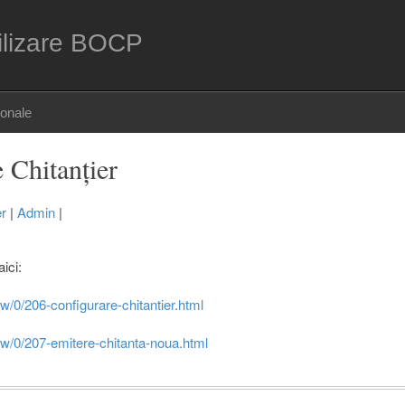
ilizare BOCP
sonale
 Chitanțier
er
|
Admin
|
aici:
ew/0/206-configurare-chitantier.html
ew/0/207-emitere-chitanta-noua.html