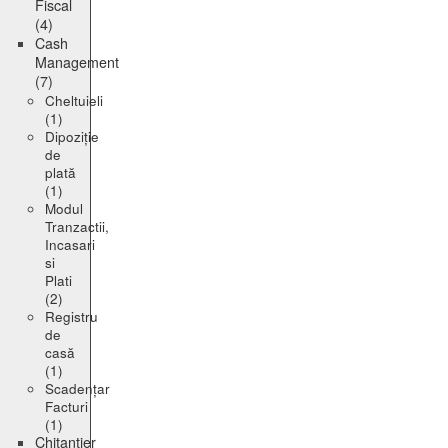
Fiscal
(4)
Cash
Management
(7)
Cheltuieli
(1)
Dipoziție
de
plată
(1)
Modul
Tranzactii,
Incasari
si
Plati
(2)
Registru
de
casă
(1)
Scadențar
Facturi
(1)
Chitanțier