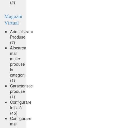
(2)
Magazin
Virtual
Administrare
Produse
(7)
Alocarea
mai
multe
produse
in
categorii
(1)
Caracteristici
produse
(1)
Configurare
Inițială
(45)
Configurare
mai