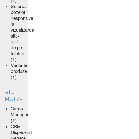
(1)
Setarea
pozelor
‘responsive’
la
vizualizarea
site-
ului
de pe
telefon
(1)
Variante
produse
(1)
Alte
Module
Cargo
Manager
(1)
CRM
Dispecerat
Service