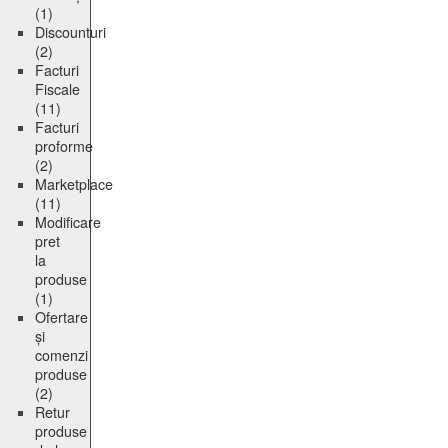
(1)
Discounturi
(2)
Facturi
Fiscale
(11)
Facturi
proforme
(2)
Marketplace
(11)
Modificare
pret
la
produse
(1)
Ofertare
și
comenzi
produse
(2)
Retur
produse