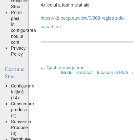
Gestiune
Articolul a fost mutat aici:
Stoc
Primii
https://kb.bocp.eu/view/0/308-registru-de-
pași
în
casa.html
configurarea
noului
cont
Privacy
Policy
Post
←
Cash management
Gestiune
Modul Tranzactii, Incasari si Plati
→
Stoc
navigation
Configurare
Inițială
(14)
Consumare
produse
(1)
Conversie
Produse
(3)
Distribuție