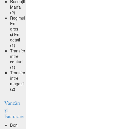
Recepții
Marfă
(2)
Regimul
En
gros
și En
detail
(1)
Transfer
între
conturi
(1)
Transfer
între
magazii
(2)
Vânzări
și
Facturare
Bon