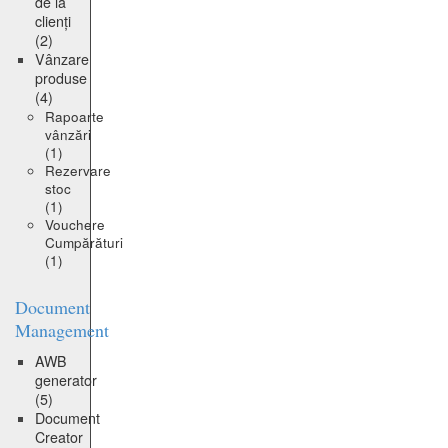
de la
clienți
(2)
Vânzare
produse
(4)
Rapoarte
vânzări
(1)
Rezervare
stoc
(1)
Vouchere
Cumpărături
(1)
Document
Management
AWB
generator
(5)
Document
Creator