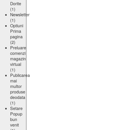
Dorite
(1)
Newsletter
(1)
Optiuni
Prima
pagina
(2)
Preluare
comenzi
magazin
virtual
(1)
Publicarea
mai
multor
produse
deodata
(1)
Setare
Popup
bun
venit