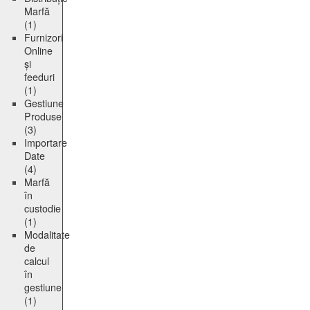
Marfă
(1)
Furnizori
Online
și
feeduri
(1)
Gestiune
Produse
(3)
Importare
Date
(4)
Marfă
în
custodie
(1)
Modalitate
de
calcul
în
gestiune
(1)