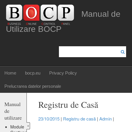
Manual de
Utilizare BOCP
Home
bocp.eu
Privacy Policy
Prelucrarea datelor personale
Registru de Casă
Manual
de
utilizare
23/10/2015
|
Registru de casă
|
Admin
|
«
Module