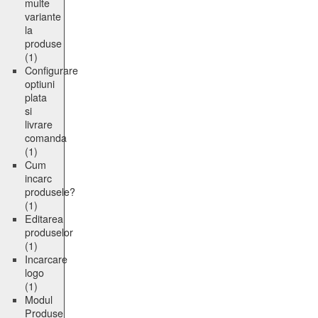
multe
variante
la
produse
(1)
Configurare
optiuni
plata
si
livrare
comanda
(1)
Cum
incarc
produsele?
(1)
Editarea
produselor
(1)
Incarcare
logo
(1)
Modul
Produse