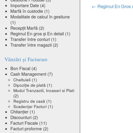
Importare Date
(4)
Post
←
Regimul En Gros ș
Marfă în custodie
(1)
Modalitate de calcul în gestiune
navigation
(1)
Recepții Marfă
(2)
Regimul En gros și En detail
(1)
Transfer între conturi
(1)
Transfer între magazii
(2)
Vânzări și Facturare
Bon Fiscal
(4)
Cash Management
(7)
Cheltuieli
(1)
Dipoziție de plată
(1)
Modul Tranzactii, Incasari si Plati
(2)
Registru de casă
(1)
Scadențar Facturi
(1)
Chitanțier
(1)
Discounturi
(2)
Facturi Fiscale
(11)
Facturi proforme
(2)