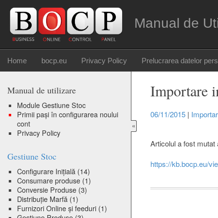
Manual de Ut
Home
bocp.eu
Privacy Policy
Prelucrarea datelor per
Importare 
Manual de utilizare
Module Gestiune Stoc
06/11/2015
|
Importa
Primii pași în configurarea noului
cont
«
Privacy Policy
Articolul a fost mutat 
Gestiune Stoc
https://kb.bocp.eu/v
Configurare Inițială
(14)
Consumare produse
(1)
Conversie Produse
(3)
Distribuție Marfă
(1)
Furnizori Online și feeduri
(1)
Gestiune Produse
(3)