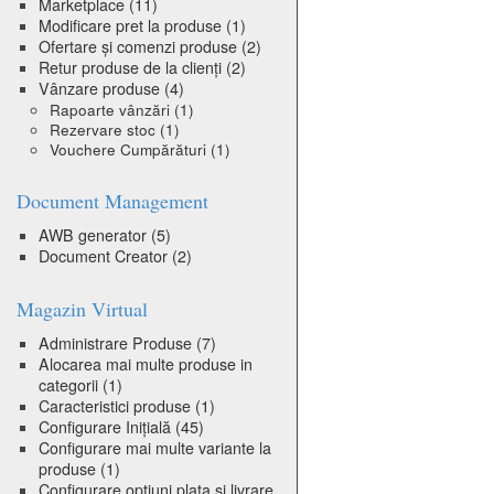
Marketplace
(11)
Modificare pret la produse
(1)
Ofertare și comenzi produse
(2)
Retur produse de la clienți
(2)
Vânzare produse
(4)
Rapoarte vânzări
(1)
Rezervare stoc
(1)
Vouchere Cumpărături
(1)
Document Management
AWB generator
(5)
Document Creator
(2)
Magazin Virtual
Administrare Produse
(7)
Alocarea mai multe produse in
categorii
(1)
Caracteristici produse
(1)
Configurare Inițială
(45)
Configurare mai multe variante la
produse
(1)
Configurare optiuni plata si livrare