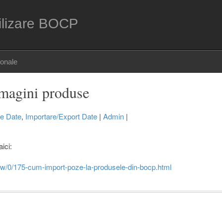
ilizare BOCP
sonale
imagini produse
re Date
,
Importare/Export Date
|
Admin
|
aici:
iew/0/175-cum-import-poze-la-produsele-din-bocp.html