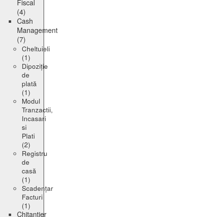
Fiscal
(4)
Cash
Management
(7)
Cheltuieli
(1)
Dipoziție
de
plată
(1)
Modul
Tranzactii,
Incasari
si
Plati
(2)
Registru
de
casă
(1)
Scadențar
Facturi
(1)
Chitanțier