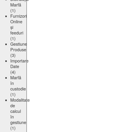
Marfă
(1)
Furnizori
Online
și
feeduri
(1)
Gestiune
Produse
(3)
Importare
Date
(4)
Marfă
în
custodie
(1)
Modalitate
de
calcul
în
gestiune
(1)