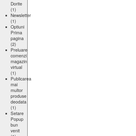
Dorite
(1)
Newsletter
(1)
Optiuni
Prima
pagina
(2)
Preluare
comenzi
magazin
virtual
(1)
Publicarea
mai
multor
produse
deodata
(1)
Setare
Popup
bun
venit