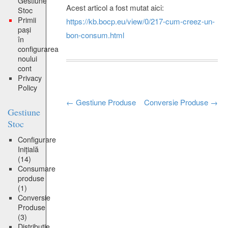
Gestiune
Acest articol a fost mutat aici:
Stoc
Primii
https://kb.bocp.eu/view/0/217-cum-creez-un-
pași
bon-consum.html
în
configurarea
noului
cont
Privacy
Policy
Post
←
Gestiune Produse
Conversie Produse
→
Gestiune
navigation
Stoc
Configurare
Inițială
(14)
Consumare
produse
(1)
Conversie
Produse
(3)
Distribuție