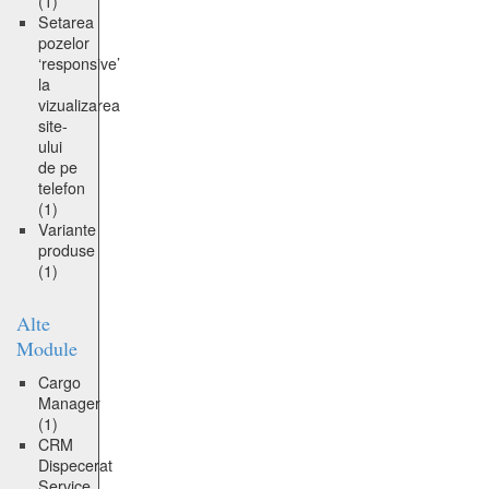
(1)
Setarea
pozelor
‘responsive’
la
vizualizarea
site-
ului
de pe
telefon
(1)
Variante
produse
(1)
Alte
Module
Cargo
Manager
(1)
CRM
Dispecerat
Service