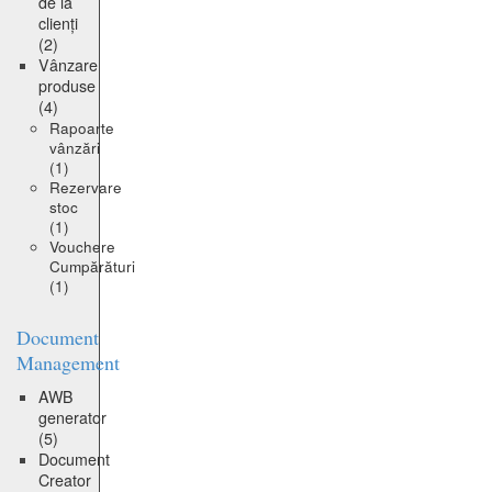
de la
clienți
(2)
Vânzare
produse
(4)
Rapoarte
vânzări
(1)
Rezervare
stoc
(1)
Vouchere
Cumpărături
(1)
Document
Management
AWB
generator
(5)
Document
Creator