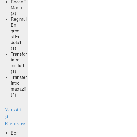
Recepții
Marfă
(2)
Regimul
En
gros
și En
detail
(1)
Transfer
între
conturi
(1)
Transfer
între
magazii
(2)
Vânzări
și
Facturare
Bon