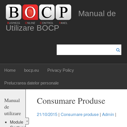
Manual de
Utilizare BOCP
Home
bocp.eu
Privacy Policy
Prelucrarea datelor personale
Consumare Produse
Manual
de
utilizare
21/10/2015
|
Consumare produse
|
Admin
|
«
Module