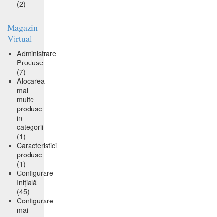
(2)
Magazin
Virtual
Administrare
Produse
(7)
Alocarea
mai
multe
produse
in
categorii
(1)
Caracteristici
produse
(1)
Configurare
Inițială
(45)
Configurare
mai