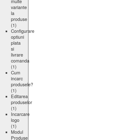
multe
variante
la
produse
(1)
Configurare
optiuni
plata
si
livrare
comanda
(1)
Cum
incarc
produsele?
(1)
Editarea
produselor
(1)
Incarcare
logo
(1)
Modul
Produse