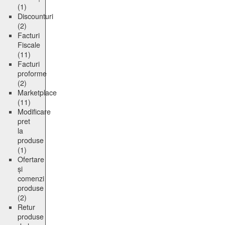
(1)
Discounturi
(2)
Facturi
Fiscale
(11)
Facturi
proforme
(2)
Marketplace
(11)
Modificare
pret
la
produse
(1)
Ofertare
și
comenzi
produse
(2)
Retur
produse