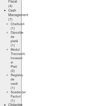
Fiscal
(4)
Cash
Management
(7)
Cheltuieli
(1)
Dipoziție
de
plată
(1)
Modul
Tranzactii,
Incasari
si
Plati
(2)
Registru
de
casă
(1)
Scadențar
Facturi
(1)
Chitanțier