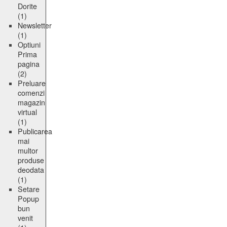
Dorite
(1)
Newsletter
(1)
Optiuni
Prima
pagina
(2)
Preluare
comenzi
magazin
virtual
(1)
Publicarea
mai
multor
produse
deodata
(1)
Setare
Popup
bun
venit