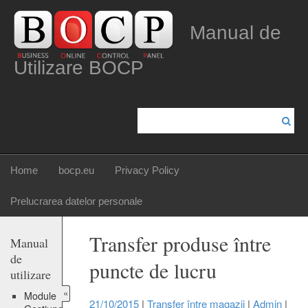
Manual de
Utilizare BOCP
Home
bocp.eu
Privacy Policy
Prelucrarea datelor personale
Transfer produse între
Manual
de
puncte de lucru
utilizare
«
Module
21/10/2015
|
Transfer între magazii
|
Admin
|