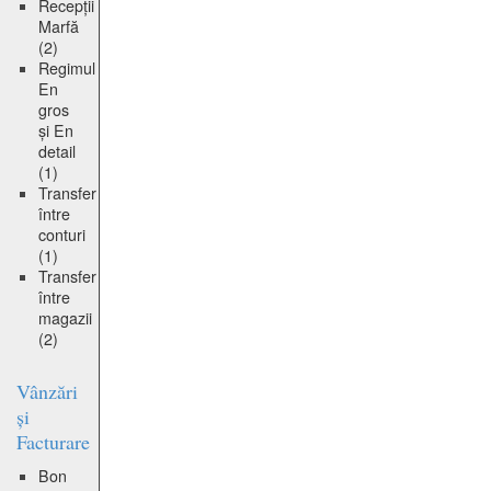
Recepții
Marfă
(2)
Regimul
En
gros
și En
detail
(1)
Transfer
între
conturi
(1)
Transfer
între
magazii
(2)
Vânzări
și
Facturare
Bon