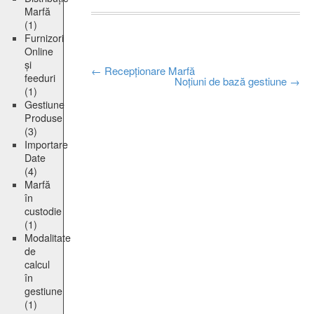
Marfă
(1)
Furnizori
Online
și
Post
←
Recepționare Marfă
feeduri
Noțiuni de bază gestiune
→
(1)
navigation
Gestiune
Produse
(3)
Importare
Date
(4)
Marfă
în
custodie
(1)
Modalitate
de
calcul
în
gestiune
(1)