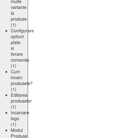
multe
variante
la
produse
(1)
Configurare
optiuni
plata
si
livrare
comanda
(1)
Cum
incarc
produsele?
(1)
Editarea
produselor
(1)
Incarcare
logo
(1)
Modul
Produse