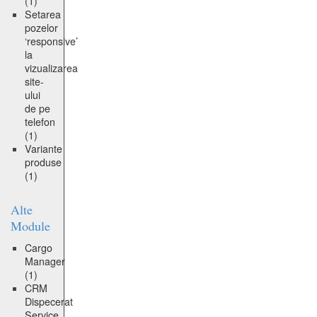
(1)
Setarea
pozelor
‘responsive’
la
vizualizarea
site-
ului
de pe
telefon
(1)
Variante
produse
(1)
Alte
Module
Cargo
Manager
(1)
CRM
Dispecerat
Service