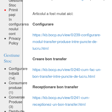
Gestiune
Stoc
Primii
Articolul a fost mutat aici:
pași
în
Configurare
configurarea
noului
cont
https://kb.bocp.eu/view/0/239-configurare-
Privacy
modul-transfer-produse-intre-puncte-de-
Policy
lucru.html
Gestiune
Creare bon transfer
Stoc
Configurare
https://kb.bocp.eu/view/0/240-cum-fac-un-
Inițială
bon-transfer-intre-puncte-de-lucru.html
(14)
Consumare
Recepționare bon transfer
produse
(1)
Conversie
https://kb.bocp.eu/view/0/241-cum-
Produse
receptionez-un-bon-transfer.html
(3)
Distribuție