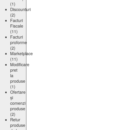
(1)
Discounturi
(2)
Facturi
Fiscale
(11)
Facturi
proforme
(2)
Marketplace
(11)
Modificare
pret
la
produse
(1)
Ofertare
și
comenzi
produse
(2)
Retur
produse