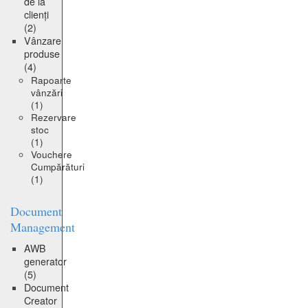
de la
clienți
(2)
Vânzare
produse
(4)
Rapoarte
vânzări
(1)
Rezervare
stoc
(1)
Vouchere
Cumpărături
(1)
Document
Management
AWB
generator
(5)
Document
Creator