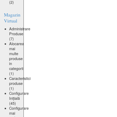
(2)
Magazin
Virtual
Administrare
Produse
(7)
Alocarea
mai
multe
produse
in
categorii
(1)
Caracteristici
produse
(1)
Configurare
Inițială
(45)
Configurare
mai