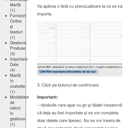
Marfă
Va apărea o listă cu previzualizare la ce se va
(1)
importa.
Furnizori
Online
și
feeduri
(1)
Gestiune
Produse
(3)
Importare
Date
(4)
Marfă
în
3. Click pe butonul de confirmare.
custodie
(1)
Important:
Modalitate
de
– rândurile care apar cu gri și tăiate înseamnă
calcul
că deja au fost importate și se vor completa
în
gestiune
doar datele care lipsesc. Nu se vor insera de
(1)
două ori contactele dacă reimportați acelasi