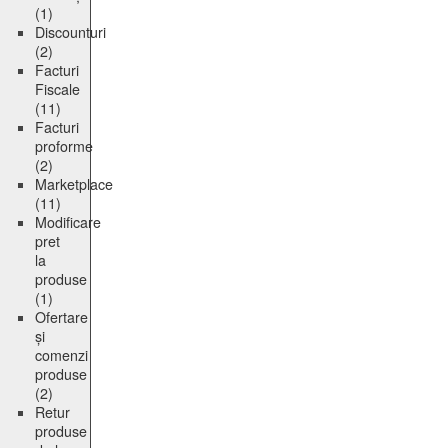
(1)
Discounturi
(2)
Facturi
Fiscale
(11)
Facturi
proforme
(2)
Marketplace
(11)
Modificare
pret
la
produse
(1)
Ofertare
și
comenzi
produse
(2)
Retur
produse