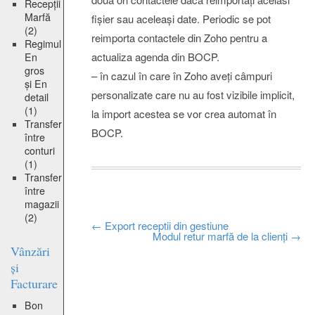
Recepții
Marfă
fișier sau aceleași date. Periodic se pot
(2)
reimporta contactele din Zoho pentru a
Regimul
actualiza agenda din BOCP.
En
gros
– în cazul în care în Zoho aveți câmpuri
și En
personalizate care nu au fost vizibile implicit,
detail
(1)
la import acestea se vor crea automat în
Transfer
BOCP.
între
conturi
(1)
Transfer
între
magazii
(2)
Post
←
Export receptii din gestiune
Modul retur marfă de la clienți
→
Vânzări
navigation
și
Facturare
Bon