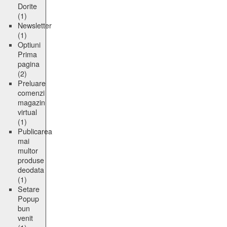
Dorite
(1)
Newsletter
(1)
Optiuni
Prima
pagina
(2)
Preluare
comenzi
magazin
virtual
(1)
Publicarea
mai
multor
produse
deodata
(1)
Setare
Popup
bun
venit