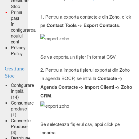
Gestiune
Stoc
Primii
1. Pentru a exporta contactele din Zoho, click
pași
în
pe
Contact Tools -> Export Contacts
.
configurarea
noului
cont
Privacy
Policy
Se va exporta un fișier în format CSV.
Gestiune
2. Pentru a importa fișierul exportat din Zoho
Stoc
în agenda BOCP, se intră la
Contacte ->
Configurare
Agenda Contacte -> Import Clienti -> Zoho
Inițială
CRM
.
(14)
Consumare
produse
(1)
Conversie
Se selecteaza fișierul csv, apoi click pe
Produse
(3)
Incarca.
Distribuție