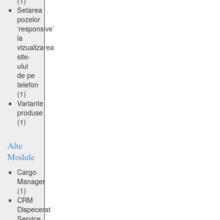
(1)
Setarea
pozelor
‘responsive’
la
vizualizarea
site-
ului
de pe
telefon
(1)
Variante
produse
(1)
Alte
Module
Cargo
Manager
(1)
CRM
Dispecerat
Service