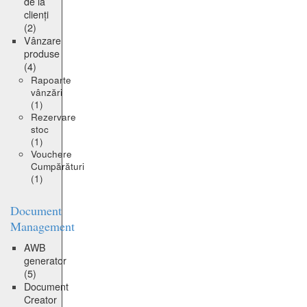
de la
clienți
(2)
Vânzare
produse
(4)
Rapoarte
vânzări
(1)
Rezervare
stoc
(1)
Vouchere
Cumpărături
(1)
Document
Management
AWB
generator
(5)
Document
Creator