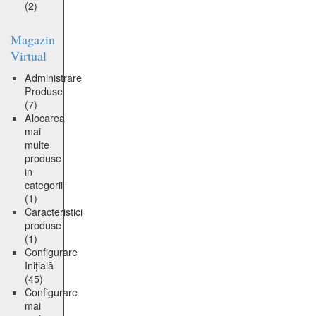
(2)
Magazin
Virtual
Administrare
Produse
(7)
Alocarea
mai
multe
produse
in
categorii
(1)
Caracteristici
produse
(1)
Configurare
Inițială
(45)
Configurare
mai