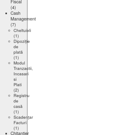
Fiscal
(4)
Cash
Management
(7)
Cheltuieli
(1)
Dipoziție
de
plată
(1)
Modul
Tranzactii,
Incasari
si
Plati
(2)
Registru
de
casă
(1)
Scadențar
Facturi
(1)
Chitanțier