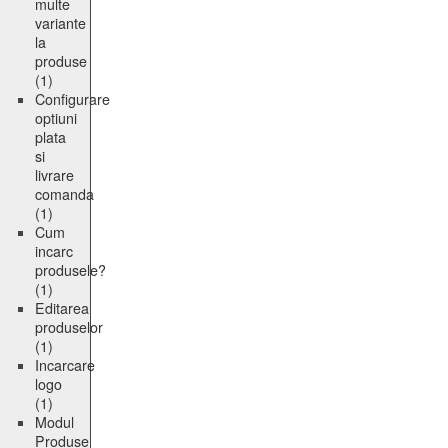
multe
variante
la
produse
(1)
Configurare
optiuni
plata
si
livrare
comanda
(1)
Cum
incarc
produsele?
(1)
Editarea
produselor
(1)
Incarcare
logo
(1)
Modul
Produse