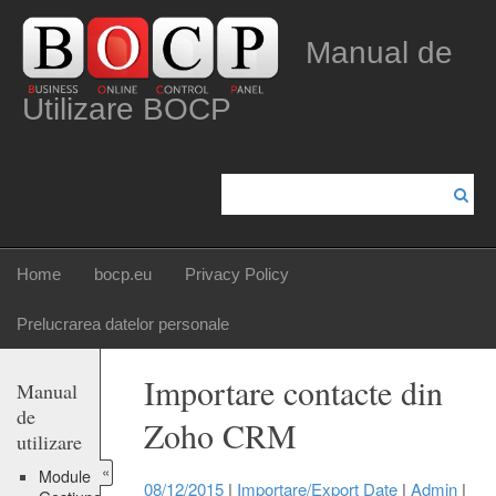
Manual de
Utilizare BOCP
Home
bocp.eu
Privacy Policy
Prelucrarea datelor personale
Importare contacte din
Manual
de
Zoho CRM
utilizare
«
Module
08/12/2015
|
Importare/Export Date
|
Admin
|