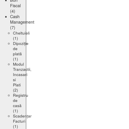
Bon
Fiscal
(4)
Cash
Management
(7)
Cheltuieli
(1)
Dipoziție
de
plată
(1)
Modul
Tranzactii,
Incasari
si
Plati
(2)
Registru
de
casă
(1)
Scadențar
Facturi
(1)