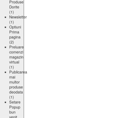
Produse
Dorite
(1)
Newsletter
(1)
Optiuni
Prima
pagina
(2)
Preluare
comenzi
magazin
virtual
(1)
Publicarea
mai
multor
produse
deodata
(1)
Setare
Popup
bun
venit