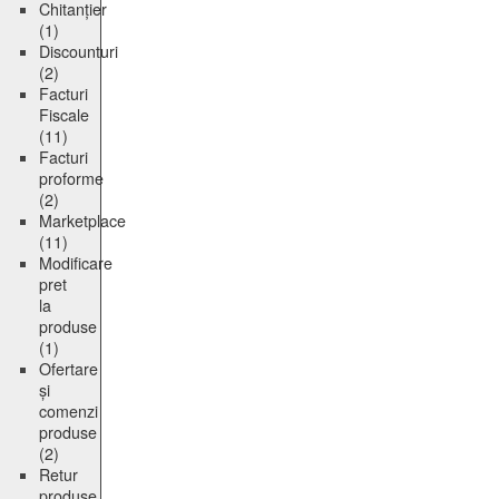
Chitanțier
(1)
Discounturi
(2)
Facturi
Fiscale
(11)
Facturi
proforme
(2)
Marketplace
(11)
Modificare
pret
la
produse
(1)
Ofertare
și
comenzi
produse
(2)
Retur
produse