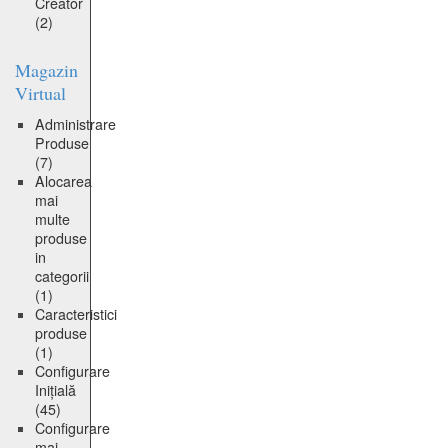
Creator
(2)
Magazin
Virtual
Administrare
Produse
(7)
Alocarea
mai
multe
produse
in
categorii
(1)
Caracteristici
produse
(1)
Configurare
Inițială
(45)
Configurare
mai