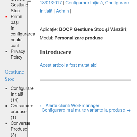
18/01/2017
|
Configurare Inițială
,
Configurare
Gestiune
Stoc
Inițială
|
Admin
|
Primii
pași
în
Aplicație:
BOCP Gestiune Stoc și Vânzări
;
configurarea
Modul:
Personalizare
produse
noului
cont
Introducere
Privacy
Policy
Acest articol a fost mutat aici
Gestiune
Stoc
Configurare
Inițială
(14)
Post
←
Alerte clienti Workmanager
Consumare
Configurare mai multe variante la produse
→
produse
navigation
(1)
Conversie
Produse
(3)