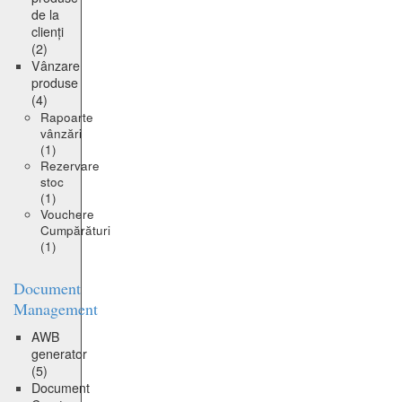
de la
clienți
(2)
Vânzare
produse
(4)
Rapoarte
vânzări
(1)
Rezervare
stoc
(1)
Vouchere
Cumpărături
(1)
Document
Management
AWB
generator
(5)
Document