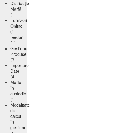
Distribuție
Marfă
(1)
Furnizori
Online
și
feeduri
(1)
Gestiune
Produse
(3)
Importare
Date
(4)
Marfă
în
custodie
(1)
Modalitate
de
calcul
în
gestiune