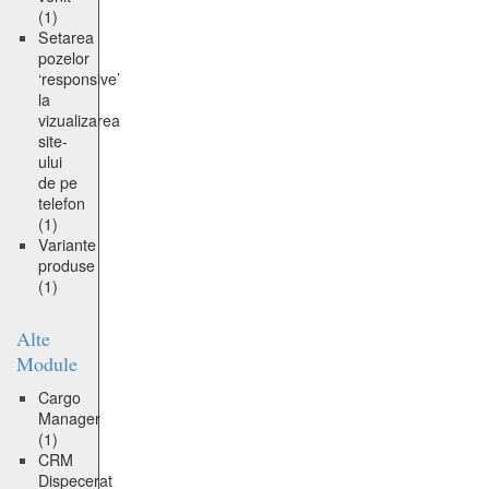
(1)
Setarea
pozelor
‘responsive’
la
vizualizarea
site-
ului
de pe
telefon
(1)
Variante
produse
(1)
Alte
Module
Cargo
Manager
(1)
CRM
Dispecerat