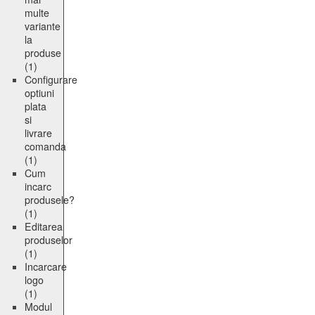
multe
variante
la
produse
(1)
Configurare
optiuni
plata
si
livrare
comanda
(1)
Cum
incarc
produsele?
(1)
Editarea
produselor
(1)
Incarcare
logo
(1)
Modul