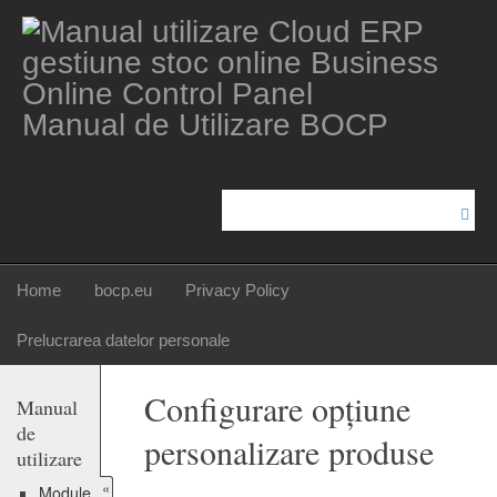
Manual de Utilizare BOCP
Home
bocp.eu
Privacy Policy
Prelucrarea datelor personale
Configurare opțiune
Manual
de
personalizare produse
utilizare
«
Module