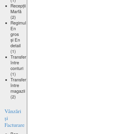
(1)
Recepții
Marfă
(2)
Regimul
En
gros
și En
detail
(1)
Transfer
între
conturi
(1)
Transfer
între
magazii
(2)
Vânzări
și
Facturare