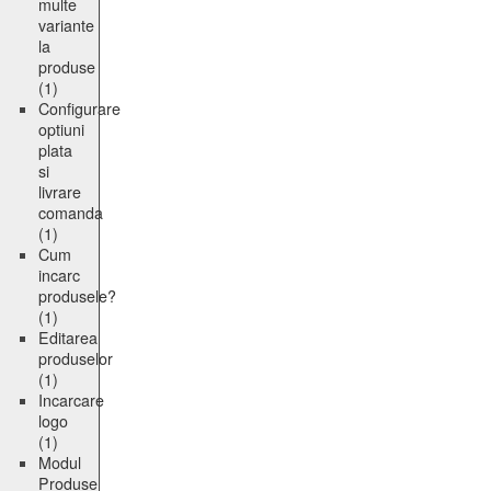
multe
variante
la
produse
(1)
Configurare
optiuni
plata
si
livrare
comanda
(1)
Cum
incarc
produsele?
(1)
Editarea
produselor
(1)
Incarcare
logo
(1)
Modul
Produse