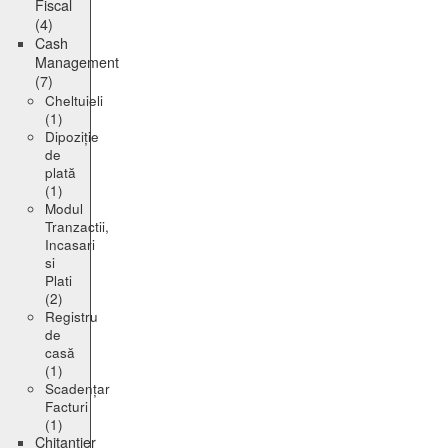
Fiscal
(4)
Cash
Management
(7)
Cheltuieli
(1)
Dipoziție
de
plată
(1)
Modul
Tranzactii,
Incasari
si
Plati
(2)
Registru
de
casă
(1)
Scadențar
Facturi
(1)
Chitanțier