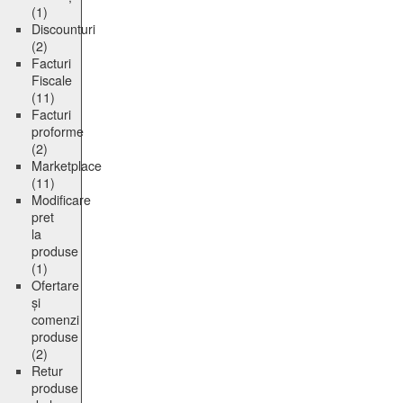
(1)
Discounturi
(2)
Facturi
Fiscale
(11)
Facturi
proforme
(2)
Marketplace
(11)
Modificare
pret
la
produse
(1)
Ofertare
și
comenzi
produse
(2)
Retur
produse