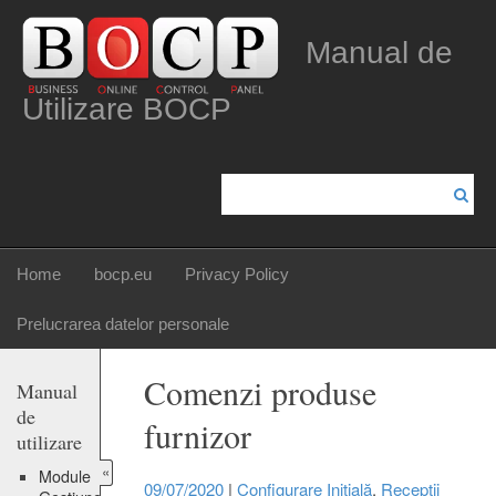
Manual de
Utilizare BOCP
Home
bocp.eu
Privacy Policy
Prelucrarea datelor personale
Comenzi produse
Manual
de
furnizor
utilizare
«
Module
09/07/2020
|
Configurare Inițială
,
Recepții