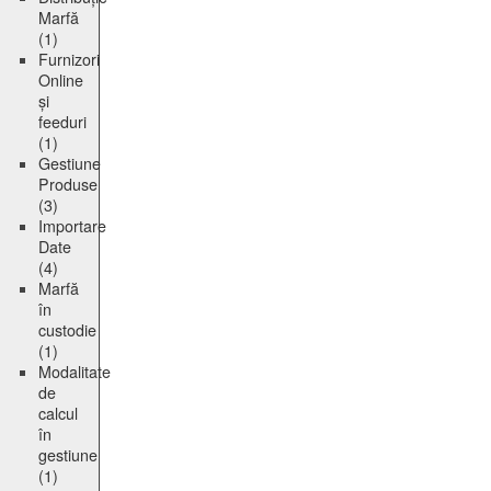
Marfă
(1)
Furnizori
Online
și
feeduri
(1)
Gestiune
Produse
(3)
Importare
Date
(4)
Marfă
în
custodie
(1)
Modalitate
de
calcul
în
gestiune
(1)