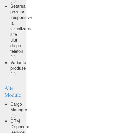
(1)
Setarea
pozelor
‘responsive’
la
vizualizarea
site-
ului
de pe
telefon
(1)
Variante
produse
(1)
Alte
Module
Cargo
Manager
(1)
CRM
Dispecerat
Service