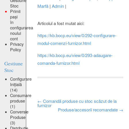
Gestiune
Stoc
Marfă
|
Admin
|
Primii
pași
în
Articolul a fost mutat aici:
configurarea
noului
https://kb.bocp.eu/view/0/292-configurare-
cont
modul-comenzi-furnizor.html
Privacy
Policy
https://kb.bocp.eu/view/0/293-adaugare-
Gestiune
comanda-furnizor.html
Stoc
Configurare
Inițială
(14)
Consumare
Post
produse
←
Comandă produse cu stoc scăzut de la
furnizor
(1)
Produse/accesorii recomandate
→
Conversie
navigation
Produse
(3)
Distribuție