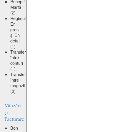
Recepții
Marfă
(2)
Regimul
En
gros
și En
detail
(1)
Transfer
între
conturi
(1)
Transfer
între
magazii
(2)
Vânzări
și
Facturare
Bon