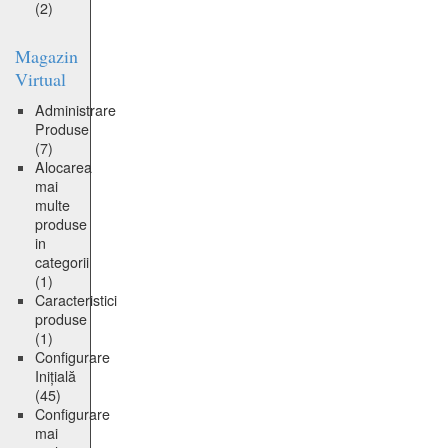
(2)
Magazin
Virtual
Administrare
Produse
(7)
Alocarea
mai
multe
produse
in
categorii
(1)
Caracteristici
produse
(1)
Configurare
Inițială
(45)
Configurare
mai