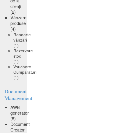
de la
clienți
(2)
Vânzare
produse
(4)
Rapoarte
vânzări
(1)
Rezervare
stoc
(1)
Vouchere
Cumpărături
(1)
Document
Management
AWB
generator
(5)
Document
Creator