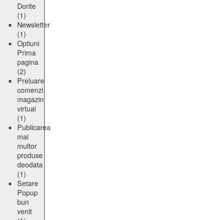
Dorite
(1)
Newsletter
(1)
Optiuni
Prima
pagina
(2)
Preluare
comenzi
magazin
virtual
(1)
Publicarea
mai
multor
produse
deodata
(1)
Setare
Popup
bun
venit