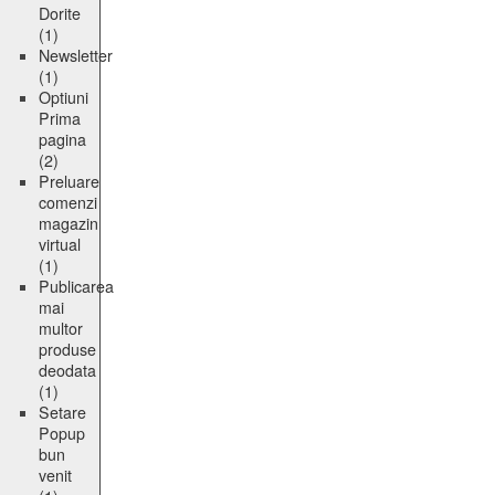
Dorite
(1)
Newsletter
(1)
Optiuni
Prima
pagina
(2)
Preluare
comenzi
magazin
virtual
(1)
Publicarea
mai
multor
produse
deodata
(1)
Setare
Popup
bun
venit