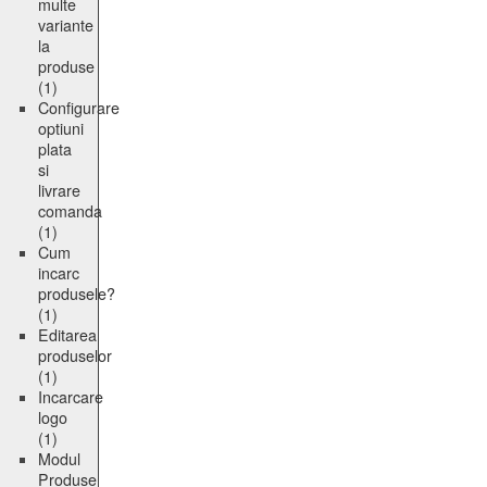
multe
variante
la
produse
(1)
Configurare
optiuni
plata
si
livrare
comanda
(1)
Cum
incarc
produsele?
(1)
Editarea
produselor
(1)
Incarcare
logo
(1)
Modul
Produse