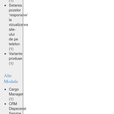
(1)
Setarea
pozelor
‘responsive’
la
vizualizarea
site-
ului
de pe
telefon
(1)
Variante
produse
(1)
Alte
Module
Cargo
Manager
(1)
CRM
Dispecerat
Service