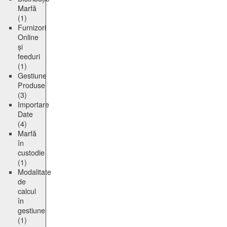
Marfă
(1)
Furnizori
Online
și
feeduri
(1)
Gestiune
Produse
(3)
Importare
Date
(4)
Marfă
în
custodie
(1)
Modalitate
de
calcul
în
gestiune
(1)