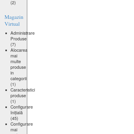
(2)
Magazin
Virtual
Administrare
Produse
(7)
Alocarea
mai
multe
produse
in
categorii
(1)
Caracteristici
produse
(1)
Configurare
Inițială
(45)
Configurare
mai