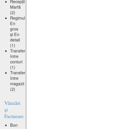
Recepții
Marfă
(2)
Regimul
En
gros
și En
detail
(1)
Transfer
între
conturi
(1)
Transfer
între
magazii
(2)
Vânzări
și
Facturare
Bon