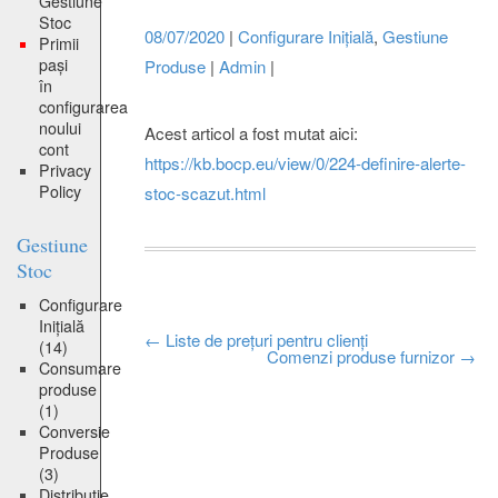
Gestiune
Stoc
08/07/2020
|
Configurare Inițială
,
Gestiune
Primii
pași
Produse
|
Admin
|
în
configurarea
noului
Acest articol a fost mutat aici:
cont
https://kb.bocp.eu/view/0/224-definire-alerte-
Privacy
Policy
stoc-scazut.html
Gestiune
Stoc
Configurare
Inițială
Post
←
Liste de prețuri pentru clienți
(14)
Comenzi produse furnizor
→
Consumare
navigation
produse
(1)
Conversie
Produse
(3)
Distribuție