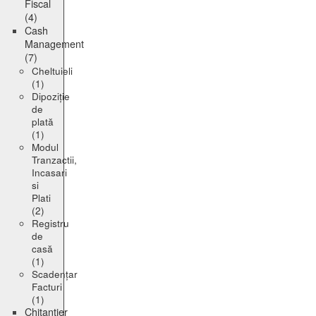
Fiscal
(4)
Cash
Management
(7)
Cheltuieli
(1)
Dipoziție
de
plată
(1)
Modul
Tranzactii,
Incasari
si
Plati
(2)
Registru
de
casă
(1)
Scadențar
Facturi
(1)
Chitanțier