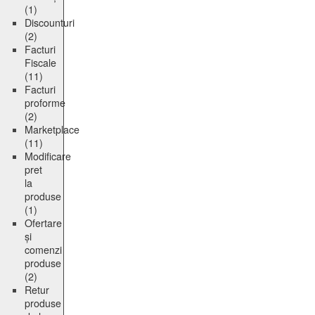
(1)
Discounturi
(2)
Facturi
Fiscale
(11)
Facturi
proforme
(2)
Marketplace
(11)
Modificare
pret
la
produse
(1)
Ofertare
și
comenzi
produse
(2)
Retur
produse