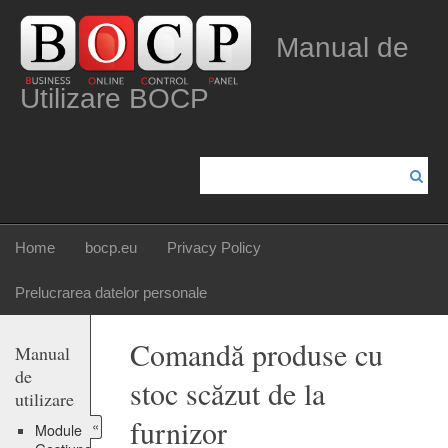
Manual de
Utilizare BOCP
Home
bocp.eu
Privacy Policy
Prelucrarea datelor personale
Comandă produse cu
Manual
de
stoc scăzut de la
utilizare
furnizor
«
Module