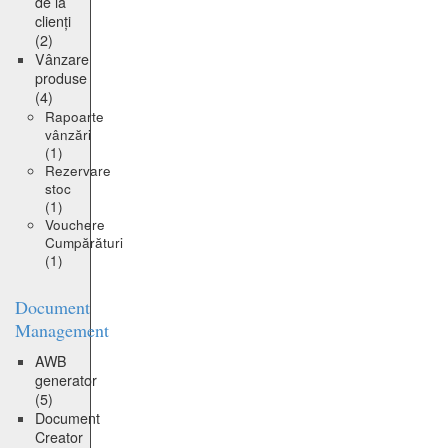
de la
clienți
(2)
Vânzare
produse
(4)
Rapoarte
vânzări
(1)
Rezervare
stoc
(1)
Vouchere
Cumpărături
(1)
Document
Management
AWB
generator
(5)
Document
Creator