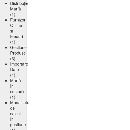
Distribuție
Marfă
(1)
Furnizori
Online
și
feeduri
(1)
Gestiune
Produse
(3)
Importare
Date
(4)
Marfă
în
custodie
(1)
Modalitate
de
calcul
în
gestiune