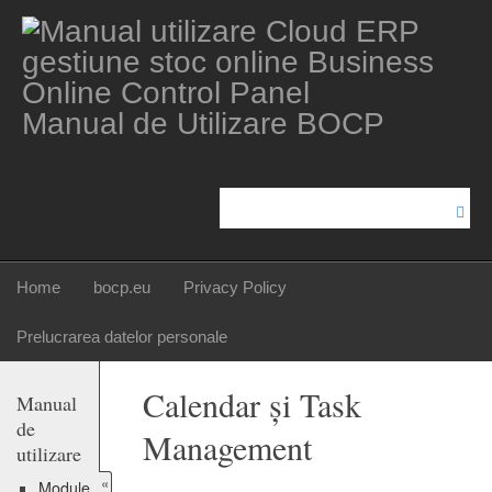
Manual de Utilizare BOCP
Home
bocp.eu
Privacy Policy
Prelucrarea datelor personale
Calendar și Task
Manual
de
Management
utilizare
«
Module