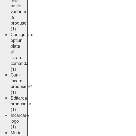
multe
variante
la
produse
(1)
Configurare
optiuni
plata
si
livrare
comanda
(1)
Cum
incarc
produsele?
(1)
Editarea
produselor
(1)
Incarcare
logo
(1)
Modul