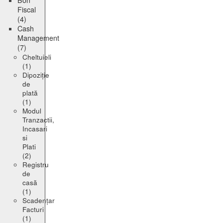
Bon
Fiscal
(4)
Cash
Management
(7)
Cheltuieli
(1)
Dipoziție
de
plată
(1)
Modul
Tranzactii,
Incasari
si
Plati
(2)
Registru
de
casă
(1)
Scadențar
Facturi
(1)