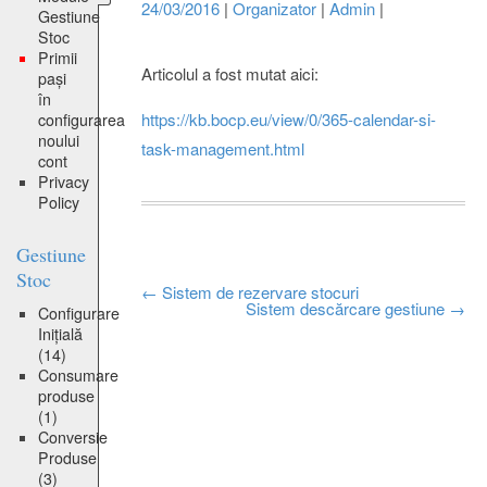
24/03/2016
|
Organizator
|
Admin
|
Gestiune
Stoc
Primii
Articolul a fost mutat aici:
pași
în
https://kb.bocp.eu/view/0/365-calendar-si-
configurarea
noului
task-management.html
cont
Privacy
Policy
Gestiune
Stoc
Post
←
Sistem de rezervare stocuri
Sistem descărcare gestiune
→
Configurare
navigation
Inițială
(14)
Consumare
produse
(1)
Conversie
Produse
(3)