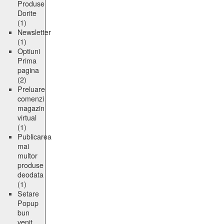
Produse
Dorite
(1)
Newsletter
(1)
Optiuni
Prima
pagina
(2)
Preluare
comenzi
magazin
virtual
(1)
Publicarea
mai
multor
produse
deodata
(1)
Setare
Popup
bun
venit