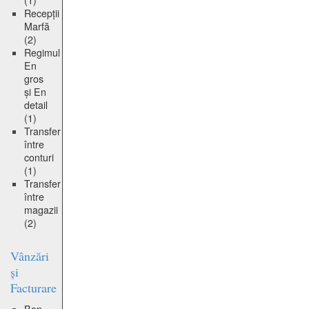
(1)
Recepții
Marfă
(2)
Regimul
En
gros
și En
detail
(1)
Transfer
între
conturi
(1)
Transfer
între
magazii
(2)
Vânzări
și
Facturare