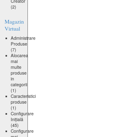
Creator
(2)
Magazin
Virtual
Administrare
Produse
(7)
Alocarea
mai
multe
produse
in
categorii
(1)
Caracteristici
produse
(1)
Configurare
Inițială
(45)
Configurare
mai