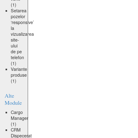
(1)
Setarea
pozelor
‘responsive’
la
vizualizarea
site-
ului
de pe
telefon
(1)
Variante
produse
(1)
Alte
Module
Cargo
Manager
(1)
CRM
Dispecerat