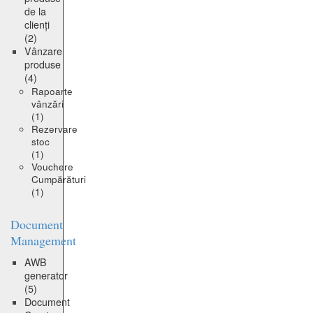
de la
clienți
(2)
Vânzare
produse
(4)
Rapoarte
vânzări
(1)
Rezervare
stoc
(1)
Vouchere
Cumpărături
(1)
Document
Management
AWB
generator
(5)
Document