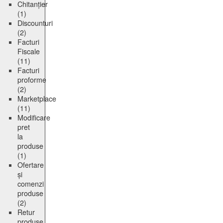
Chitanțier
(1)
Discounturi
(2)
Facturi
Fiscale
(11)
Facturi
proforme
(2)
Marketplace
(11)
Modificare
pret
la
produse
(1)
Ofertare
și
comenzi
produse
(2)
Retur
produse