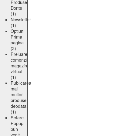
Produse
Dorite
(1)
Newsletter
(1)
Optiuni
Prima
pagina
(2)
Preluare
comenzi
magazin
virtual
(1)
Publicarea
mai
multor
produse
deodata
(1)
Setare
Popup
bun
venit