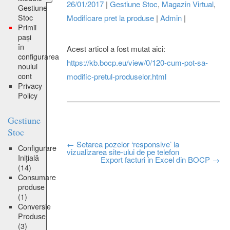
26/01/2017
|
Gestiune Stoc
,
Magazin Virtual
,
Gestiune
Stoc
Modificare pret la produse
|
Admin
|
Primii
pași
în
Acest articol a fost mutat aici:
configurarea
https://kb.bocp.eu/view/0/120-cum-pot-sa-
noului
cont
modific-pretul-produselor.html
Privacy
Policy
Gestiune
Stoc
Post
←
Setarea pozelor ‘responsive’ la
Configurare
vizualizarea site-ului de pe telefon
Inițială
Export facturi in Excel din BOCP
→
navigation
(14)
Consumare
produse
(1)
Conversie
Produse
(3)