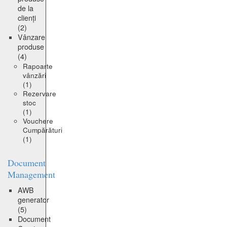
de la
clienți
(2)
Vânzare
produse
(4)
Rapoarte
vânzări
(1)
Rezervare
stoc
(1)
Vouchere
Cumpărături
(1)
Document
Management
AWB
generator
(5)
Document