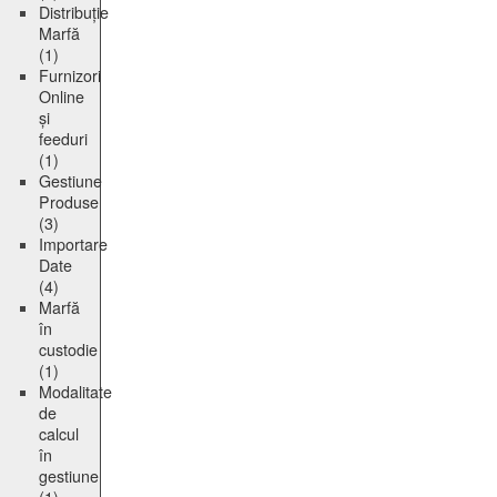
Distribuție
Marfă
(1)
Furnizori
Online
și
feeduri
(1)
Gestiune
Produse
(3)
Importare
Date
(4)
Marfă
în
custodie
(1)
Modalitate
de
calcul
în
gestiune