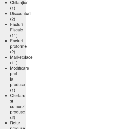
Chitanțier
(1)
Discounturi
(2)
Facturi
Fiscale
(11)
Facturi
proforme
(2)
Marketplace
(11)
Modificare
pret
la
produse
(1)
Ofertare
și
comenzi
produse
(2)
Retur
produse