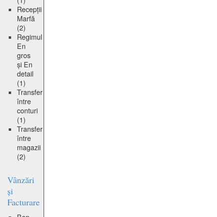
(1)
Recepții
Marfă
(2)
Regimul
En
gros
și En
detail
(1)
Transfer
între
conturi
(1)
Transfer
între
magazii
(2)
Vânzări
și
Facturare