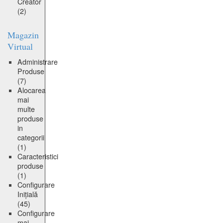
Creator
(2)
Magazin
Virtual
Administrare
Produse
(7)
Alocarea
mai
multe
produse
in
categorii
(1)
Caracteristici
produse
(1)
Configurare
Inițială
(45)
Configurare
mai