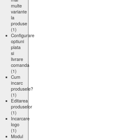
multe
variante
la
produse
(1)
Configurare
optiuni
plata
si
livrare
comanda
(1)
Cum
incarc
produsele?
(1)
Editarea
produselor
(1)
Incarcare
logo
(1)
Modul