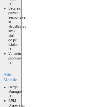
(1)
Setarea
pozelor
‘responsive’
la
vizualizarea
site-
ului
de pe
telefon
(1)
Variante
produse
(1)
Alte
Module
Cargo
Manager
(1)
CRM
Dispecerat