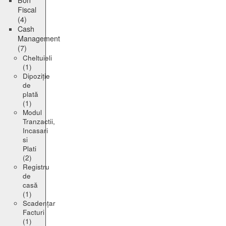
Bon
Fiscal
(4)
Cash
Management
(7)
Cheltuieli
(1)
Dipoziție
de
plată
(1)
Modul
Tranzactii,
Incasari
si
Plati
(2)
Registru
de
casă
(1)
Scadențar
Facturi
(1)