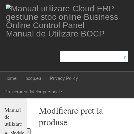
Manual de Utilizare BOCP
Home
bocp.eu
Privacy Policy
Prelucrarea datelor personale
Modificare pret la
Manual
de
produse
utilizare
«
Module