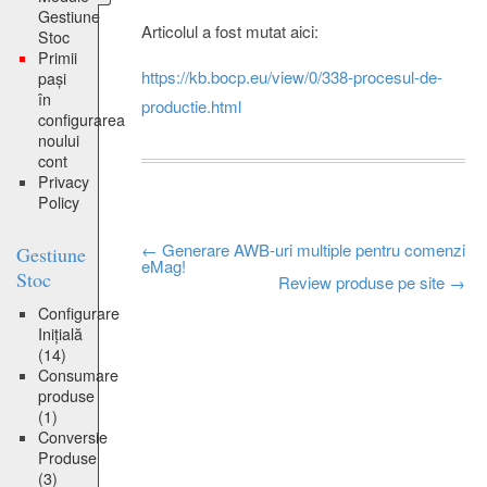
Gestiune
Articolul a fost mutat aici:
Stoc
Primii
https://kb.bocp.eu/view/0/338-procesul-de-
pași
în
productie.html
configurarea
noului
cont
Privacy
Policy
Post
←
Generare AWB-uri multiple pentru comenzi
Gestiune
eMag!
Stoc
Review produse pe site
→
navigation
Configurare
Inițială
(14)
Consumare
produse
(1)
Conversie
Produse
(3)