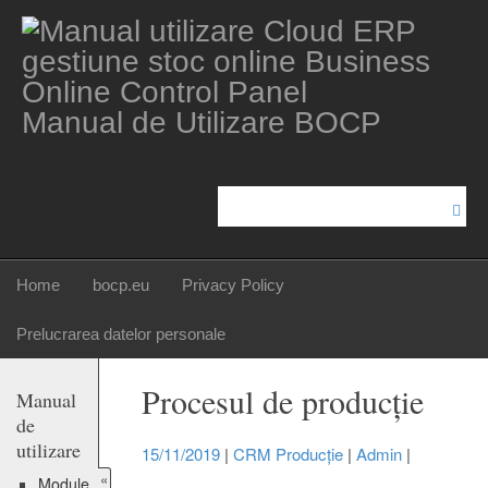
Manual de Utilizare BOCP
Home
bocp.eu
Privacy Policy
Prelucrarea datelor personale
Procesul de producție
Manual
de
utilizare
15/11/2019
|
CRM Producție
|
Admin
|
«
Module