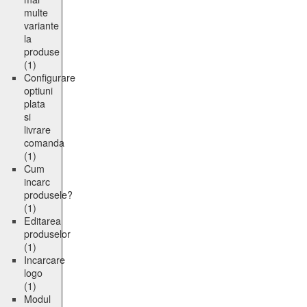
multe
variante
la
produse
(1)
Configurare
optiuni
plata
si
livrare
comanda
(1)
Cum
incarc
produsele?
(1)
Editarea
produselor
(1)
Incarcare
logo
(1)
Modul