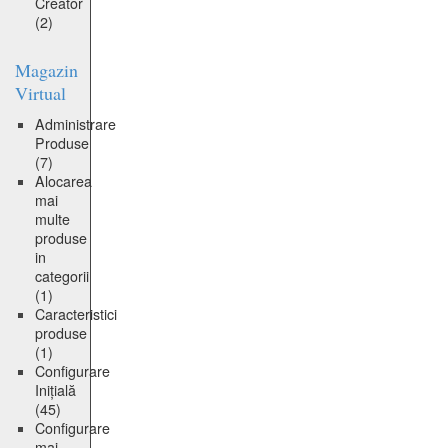
Creator
(2)
Magazin
Virtual
Administrare
Produse
(7)
Alocarea
mai
multe
produse
in
categorii
(1)
Caracteristici
produse
(1)
Configurare
Inițială
(45)
Configurare
mai