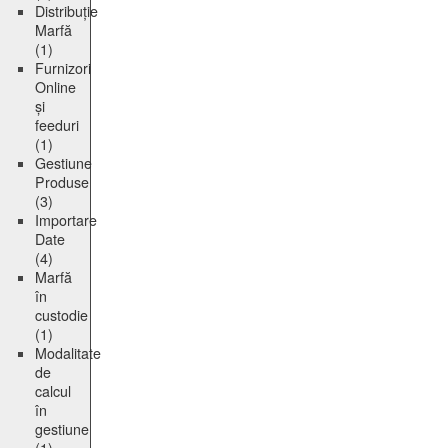
Distribuție
Marfă
(1)
Furnizori
Online
și
feeduri
(1)
Gestiune
Produse
(3)
Importare
Date
(4)
Marfă
în
custodie
(1)
Modalitate
de
calcul
în
gestiune