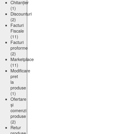
Chitanțier
(1)
Discounturi
(2)
Facturi
Fiscale
(11)
Facturi
proforme
(2)
Marketplace
(11)
Modificare
pret
la
produse
(1)
Ofertare
și
comenzi
produse
(2)
Retur
produse