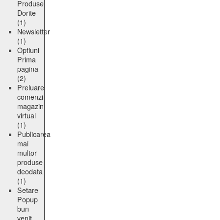
Produse
Dorite
(1)
Newsletter
(1)
Optiuni
Prima
pagina
(2)
Preluare
comenzi
magazin
virtual
(1)
Publicarea
mai
multor
produse
deodata
(1)
Setare
Popup
bun
venit