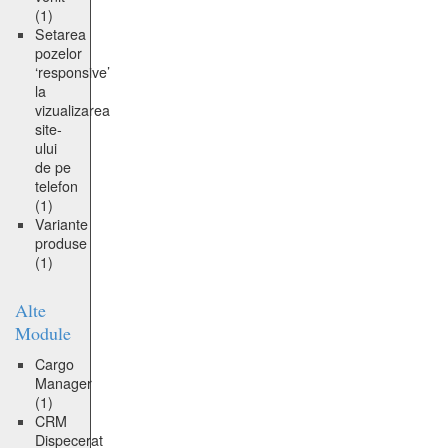
(1)
Setarea
pozelor
‘responsive’
la
vizualizarea
site-
ului
de pe
telefon
(1)
Variante
produse
(1)
Alte
Module
Cargo
Manager
(1)
CRM
Dispecerat