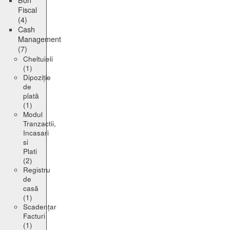
Bon
Fiscal
(4)
Cash
Management
(7)
Cheltuieli
(1)
Dipoziție
de
plată
(1)
Modul
Tranzactii,
Incasari
si
Plati
(2)
Registru
de
casă
(1)
Scadențar
Facturi
(1)