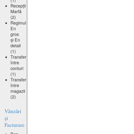
(1)
Recepții
Marfă
(2)
Regimul
En
gros
și En
detail
(1)
Transfer
între
conturi
(1)
Transfer
între
magazii
(2)
Vânzări
și
Facturare