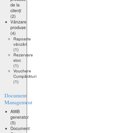
de la
clienți
(2)
Vânzare
produse
(4)
Rapoarte
vânzări
(1)
Rezervare
stoc
(1)
Vouchere
Cumpărături
(1)
Document
Management
AWB
generator
(5)
Document